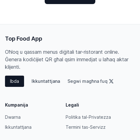
Top Food App
Oħloq u qassam menus diġitali tar-ristorant online.
Ġenera kodiċijiet QR għal qsim immedjat u laħaq aktar
klijenti.
Ibda
Ikkuntattjana
Segwi magħna fuq
Kumpanija
Legali
Dwarna
Politika tal-Privatezza
Ikkuntattjana
Termini tas-Servizz