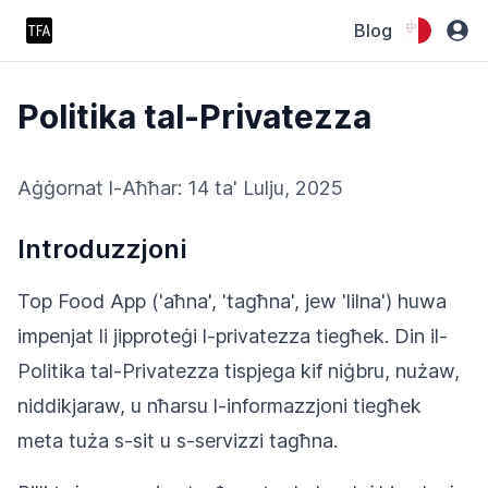
Blog
Politika tal-Privatezza
Aġġornat l-Aħħar: 14 ta' Lulju, 2025
Introduzzjoni
Top Food App ('aħna', 'tagħna', jew 'lilna') huwa
impenjat li jipproteġi l-privatezza tiegħek. Din il-
Politika tal-Privatezza tispjega kif niġbru, nużaw,
niddikjaraw, u nħarsu l-informazzjoni tiegħek
meta tuża s-sit u s-servizzi tagħna.