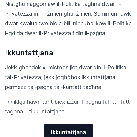
Nistgħu naġġornaw il-Politika tagħna dwar il-
Privatezza minn żmien għal żmien. Se ninfurmawk
dwar kwalunkwe bidla billi nippubblikaw il-Politika
l-ġdida dwar il-Privatezza f'din il-paġna.
Ikkuntattjana
Jekk għandek xi mistoqsijiet dwar din il-Politika
tal-Privatezza, jekk jogħġbok ikkuntattjana
permezz tal-paġna tal-kuntatt tagħna.
Ikklikkja hawn taħt biex iżżur il-paġna tal-kuntatt
tagħna u tikkuntattjana.
Ikkuntattjana