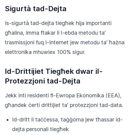
Sigurtà tad-Dejta
Is-sigurtà tad-dejta tiegħek hija importanti
għalina, imma ftakar li l-ebda metodu ta'
trasmissjoni fuq l-Internet jew metodu ta' ħażna
elettronika mhuwiex 100% sigur.
Id-Drittijiet Tiegħek dwar il-
Protezzjoni tad-Dejta
Jekk inti residenti fl-Ewropa Ekonomika (EEA),
għandek ċerti drittijiet ta' protezzjoni tad-data.
Id-dritt li taċċessa, taġġorna jew tħassar id-
dejta personali tiegħek