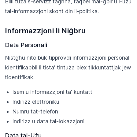
Billi tuża s-servizz tagħna, taqbel mal-ġbir u l-użu
tal-informazzjoni skont din il-politika.
Informazzjoni li Niġbru
Data Personali
Nistgħu nitolbuk tipprovdi informazzjoni personali
identifikabbli li tista' tintuża biex tikkuntattjak jew
tidentifikak.
Isem u informazzjoni ta' kuntatt
Indirizz elettroniku
Numru tat-telefon
Indirizz u data tal-lokazzjoni
Data tal-Użu