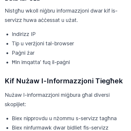
Nistgħu wkoll niġbru informazzjoni dwar kif is-
servizz huwa aċċessat u użat.
Indirizz IP
Tip u verżjoni tal-browser
Paġni żar
Ħin imqatta' fuq il-paġni
Kif Nużaw l-Informazzjoni Tiegħek
Nużaw l-informazzjoni miġbura għal diversi
skopijiet:
Biex nipprovdu u nżommu s-servizz tagħna
Biex ninfurmawk dwar bidliet fis-servizz