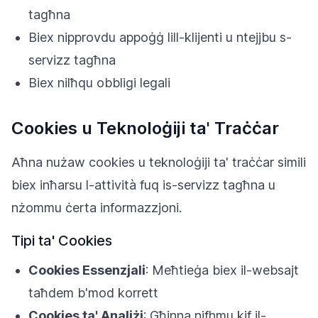
tagħna
Biex nipprovdu appoġġ lill-klijenti u ntejjbu s-
servizz tagħna
Biex nilħqu obbligi legali
Cookies u Teknoloġiji ta' Traċċar
Aħna nużaw cookies u teknoloġiji ta' traċċar simili
biex inħarsu l-attività fuq is-servizz tagħna u
nżommu ċerta informazzjoni.
Tipi ta' Cookies
Cookies Essenzjali
: Meħtieġa biex il-websajt
taħdem b'mod korrett
Cookies ta' Analiżi
: Għinna nifhmu kif il-