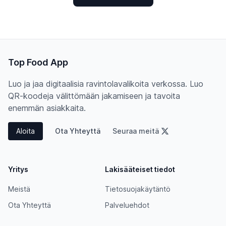
Top Food App
Luo ja jaa digitaalisia ravintolavalikoita verkossa. Luo
QR-koodeja välittömään jakamiseen ja tavoita
enemmän asiakkaita.
Aloita
Ota Yhteyttä
Seuraa meitä
Yritys
Lakisääteiset tiedot
Meistä
Tietosuojakäytäntö
Ota Yhteyttä
Palveluehdot