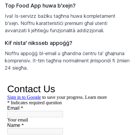
Top Food App huwa b'xejn?
Iva! Is-servizz bażiku tagħna huwa kompletament
b'xejn. Noffru karatteristiċi premium għal utenti
avvanzati li jeħtieġu funzjonalità addizzjonali.
Kif nista' niksseb appoġġ?
Noffru appoġġ bl-email u għandna ċentru ta' għajnuna
komprensiv. It-tim tagħna normalment jirrispondi fi żmien
24 siegħa.