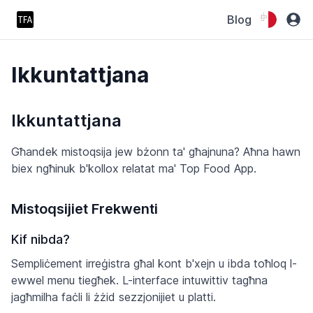
Blog
Ikkuntattjana
Ikkuntattjana
Għandek mistoqsija jew bżonn ta' għajnuna? Aħna hawn
biex ngħinuk b'kollox relatat ma' Top Food App.
Mistoqsijiet Frekwenti
Kif nibda?
Sempliċement irreġistra għal kont b'xejn u ibda toħloq l-
ewwel menu tiegħek. L-interface intuwittiv tagħna
jagħmilha faċli li żżid sezzjonijiet u platti.