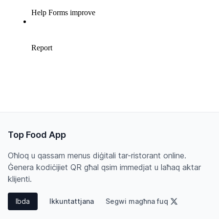
Top Food App
Oħloq u qassam menus diġitali tar-ristorant online.
Ġenera kodiċijiet QR għal qsim immedjat u laħaq aktar
klijenti.
Ibda
Ikkuntattjana
Segwi magħna fuq