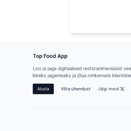
Top Food App
Loo ja jaga digitaalseid restoranimenüüsid v
kiireks jagamiseks ja jõua rohkemate klientiden
Alusta
Võta ühendust
Jälgi meid