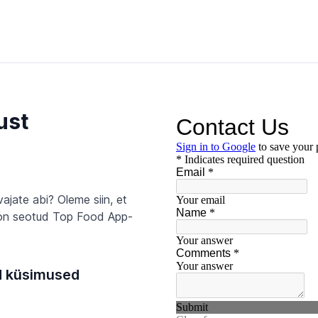
ust
vajate abi? Oleme siin, et
s on seotud Top Food App-
d küsimused