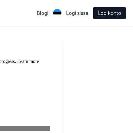
Blogi
Logi sisse
Loo konto