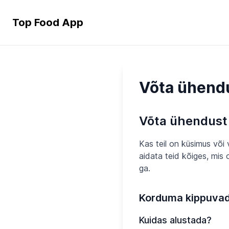
Top Food App
Võta ühend
Võta ühendust
Kas teil on küsimus või 
aidata teid kõiges, mi
ga.
Korduma kippuva
Kuidas alustada?