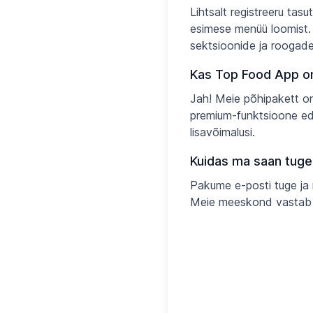
Lihtsalt registreeru tas
esimese menüü loomist. M
sektsioonide ja roogade 
Kas Top Food App o
Jah! Meie põhipakett on
premium-funktsioone ed
lisavõimalusi.
Kuidas ma saan tuge
Pakume e-posti tuge ja 
Meie meeskond vastab ta