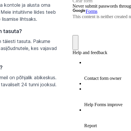
uta kontole ja alusta oma
eie intuitiivne liides teeb
lisamise lihtsaks.
n tasuta?
 täiesti tasuta. Pakume
asijõudnutele, kes vajavad
?
meil on põhjalik abikeskus.
valiselt 24 tunni jooksul.