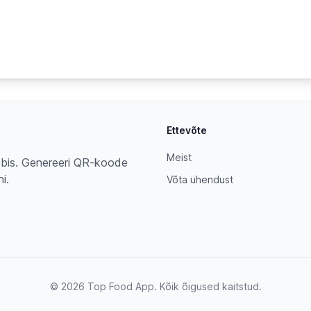
Ettevõte
Meist
eebis. Genereeri QR-koode
i.
Võta ühendust
© 2026 Top Food App. Kõik õigused kaitstud.