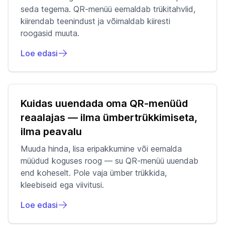
seda tegema. QR-menüü eemaldab trükitahvlid,
kiirendab teenindust ja võimaldab kiiresti
roogasid muuta.
Loe edasi
Kuidas uuendada oma QR-menüüd
reaalajas — ilma ümbertrükkimiseta,
ilma peavalu
Muuda hinda, lisa eripakkumine või eemalda
müüdud koguses roog — su QR-menüü uuendab
end koheselt. Pole vaja ümber trükkida,
kleebiseid ega viivitusi.
Loe edasi