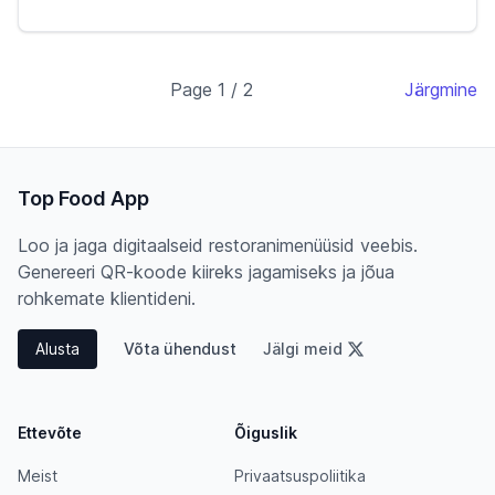
Page 1 / 2
Järgmine
Top Food App
Loo ja jaga digitaalseid restoranimenüüsid veebis.
Genereeri QR-koode kiireks jagamiseks ja jõua
rohkemate klientideni.
Alusta
Võta ühendust
Jälgi meid
Ettevõte
Õiguslik
Meist
Privaatsuspoliitika