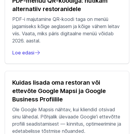
PDF-menüü QR-koodiga: nutikam
alternatiiv restoranidele
PDF-i majutamine QR-koodi taga on menüü
jagamiseks kõige aeglasem ja kõige vähem leitav
viis. Vaata, miks päris digitaalne menüü võidab
2026. aastal.
Loe edasi
Kuidas lisada oma restoran või
ettevõte Google Mapsi ja Google
Business Profiilile
Ole Google Mapsis nähtav, kui kliendid otsivad
sinu lähedal. Põhjalik ülevaade Google’i ettevõtte
profiili seadistamisest — kinnitus, optimeerimine ja
edetabelisse tõstmise nõuanded.