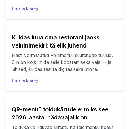
Loe edasi
Kuidas luua oma restorani jaoks
veininimekiri: täielik juhend
Hästi vormistatud veinimenüü suurendab tulusid.
Siin on kõik, mida selle koostamiseks vaja — ja
juhised, kuidas tasuta digitaalseks minna.
Loe edasi
QR-menüü toidukärudele: miks see
2026. aastal hädavajalik on
Toidukärud liiguvad kiiresti. Ka teie menüü peaks