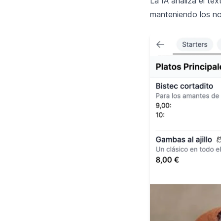
La IA analiza el te
manteniendo los nom