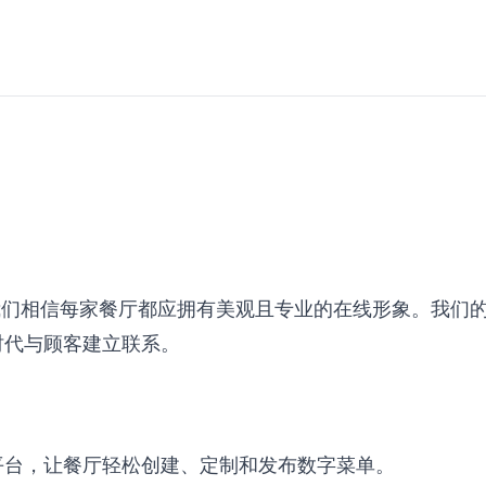
App，我们相信每家餐厅都应拥有美观且专业的在线形象。我
时代与顾客建立联系。
平台，让餐厅轻松创建、定制和发布数字菜单。