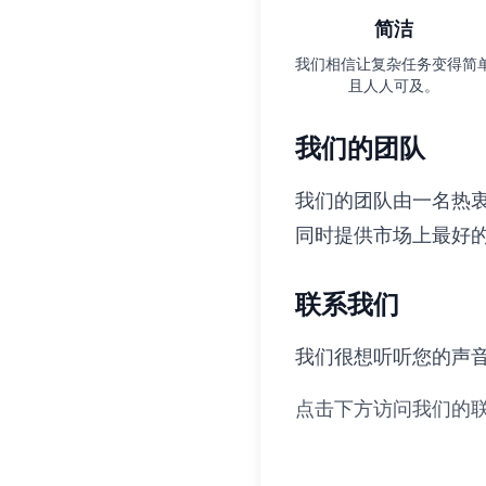
简洁
我们相信让复杂任务变得简
且人人可及。
我们的团队
我们的团队由一名热
同时提供市场上最好
联系我们
我们很想听听您的声
点击下方访问我们的