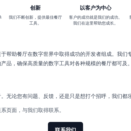
创新
以客户为中心
单
我们不断创新，提供最佳餐厅
客户的成功就是我们的成功。
工具。
我们在这里帮助您成长。
衷于帮助餐厅在数字世界中取得成功的开发者组成。我们
的产品，确保高质量的数字工具对各种规模的餐厅都可及
音。无论您有问题、反馈，还是只是想打个招呼，我们都
联系页面，与我们取得联系。
联系我们