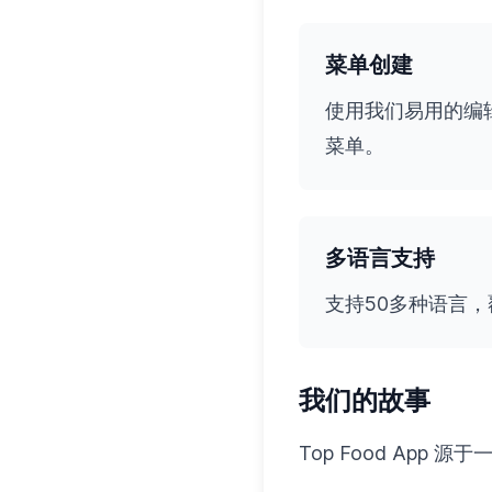
菜单创建
使用我们易用的编
菜单。
多语言支持
支持50多种语言
我们的故事
Top Food Ap