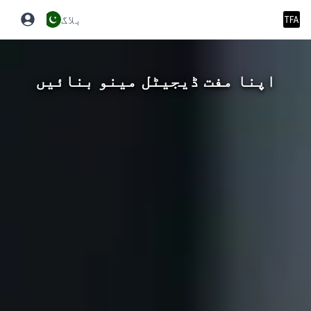
بلاگ
اپنا مفت ڈیجیٹل مینو بنائیں