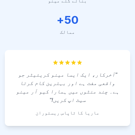
بنائے گئے مینو
50+
ممالک
"آخرکار، ایک ایسا مینو کریئیٹر جو
واقعی مفت ہے اور بہترین کام کرتا
ہے۔ چند منٹوں میں ہمارا کیو آر مینو
سیٹ اپ کریں!"
ماریا کا ٹاپاس ریستوران