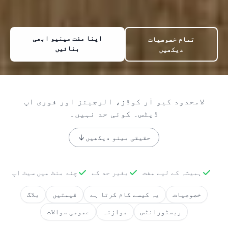
اپنا مفت مینیو ابھی
تمام خصوصیات
بنائیں
دیکھیں
لامحدود کیو آر کوڈز، الرجینز اور فوری اپ
ڈیٹس۔ کوئی حد نہیں۔
حقیقی مینو دیکھیں
ہمیشہ کے لیے مفت
بغیر حد کے
چند منٹ میں سیٹ اپ
خصوصیات
یہ کیسے کام کرتا ہے
قیمتیں
بلاگ
ریسٹورانٹس
موازنہ
عمومی سوالات