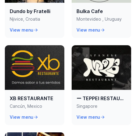
Dundo by Fratelli
Bulka Cafe
Njivice, Croatia
Montevideo , Uruguay
View menu
View menu
XB RESTAURANTE
ー TEPPEI RESTAURANT ー
Cancún, Mexico
Singapore
View menu
View menu