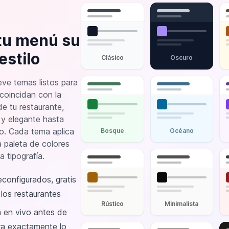
 tu menú su
estilo
Clásico
Oscuro
eve temas listos para
 coincidan con la
e tu restaurante,
y elegante hasta
co. Cada tema aplica
Bosque
Océano
a paleta de colores
 tipografía.
configurados, gratis
los restaurantes
Rústico
Minimalista
a en vivo antes de
ira exactamente lo