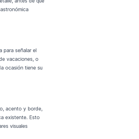
detalle, antes de que
 gastronómica
 para señalar el
 de vacaciones, o
da ocasión tiene su
to, acento y borde,
a existente. Esto
ares visuales