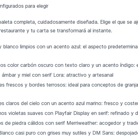
figurados para elegir
aleta completa, cuidadosamente diseñada. Elige el que se aju
restaurante y tu carta se transformará al instante.
 blanco limpios con un acento azul: el aspecto predetermina
s color carbón oscuro con texto claro y un acento índigo:
mbar y miel con serif Lora: atractivo y artesanal
s frescos y bordes terrosos: ideal para conceptos de granj
s claros del cielo con un acento azul marino: fresco y coste
s violetas suaves con Playfair Display en serif: refinado y 
de piedra cálidos con serif Merriweather: acogedor y tradi
anco casi puro con grises muy sutiles y DM Sans: despoja