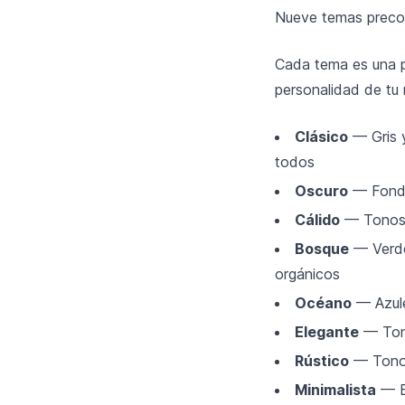
Nueve temas precon
Cada tema es una p
personalidad de tu 
Clásico
— Gris y
todos
Oscuro
— Fondo
Cálido
— Tonos á
Bosque
— Verde
orgánicos
Océano
— Azule
Elegante
— Tono
Rústico
— Tonos 
Minimalista
— Bl