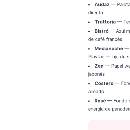
Audaz
— Paleta 
directa
Trattoria
— Terr
Bistró
— Azul ma
de café francés
Medianoche
— F
Playfair — lujo de 
Zen
— Papel was
japonés
Costero
— Fondo
aireado
Rosé
— Fondo ro
energía de panaderí