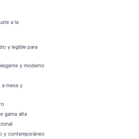
ste a la
do y legible para
 elegante y moderno
a a mesa y
ro
de gama alta
cional
do y contemporáneo