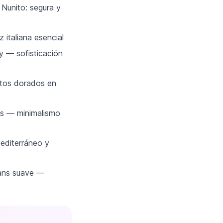
 Nunito: segura y
italiana esencial
y — sofisticación
ntos dorados en
ns — minimalismo
editerráneo y
Sans suave —