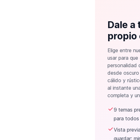
Dale a
propio 
Elige entre nu
usar para que
personalidad d
desde oscuro 
cálido y rústi
al instante un
completa y una
9 temas pre
para todos 
Vista previ
guardar: m