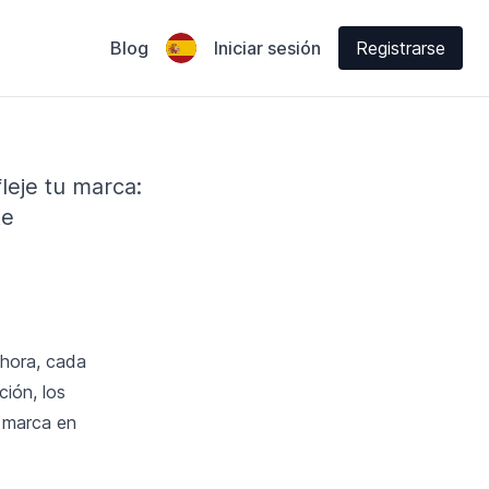
Blog
Iniciar sesión
Registrarse
leje tu marca:
te
ahora, cada
ción, los
u marca en