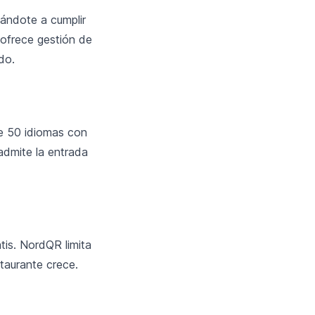
ándote a cumplir
ofrece gestión de
do.
e 50 idiomas con
admite la entrada
is. NordQR limita
staurante crece.