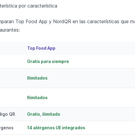
rística por característica
paran Top Food App y NordQR en las características que má
taurantes:
Top Food App
Gratis para siempre
s
Ilimitados
Ilimitados
digo QR
Gratis, ilimitado
érgenos
14 alérgenos UE integrados