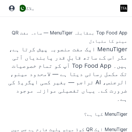
بلاگ
Top Food App بمقابلہ MenuTiger — سادہ مفت QR
مینو کا متبادل
MenuTiger ایک مفت منصوبہ پیش کرتا ہے،
مگر اس کے ساتھ قابلِ قدر پابندیاں آتی
ہیں۔ Top Food App آپ کو تمام خصوصیات
تک مکمل رسائی دیتا ہے — لامحدود مینو،
الرجنس، AI تراجم — بغیر کسی اپگریڈ کی
ضرورت کے۔ یہاں تفصیلی موازنہ موجود
ہے۔
MenuTiger کیا ہے؟
MenuTiger ایک QR کوڈ مینو پلیٹ فارم ہے جس میں