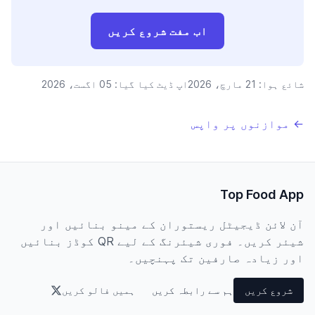
اب مفت شروع کریں
شائع ہوا:
21 مارچ، 2026
اپ ڈیٹ کیا گیا:
05 اگست، 2026
← موازنوں پر واپس
Top Food App
آن لائن ڈیجیٹل ریستوران کے مینو بنائیں اور
شیئر کریں۔ فوری شیئرنگ کے لیے QR کوڈز بنائیں
اور زیادہ صارفین تک پہنچیں۔
شروع کریں
ہم سے رابطہ کریں
ہمیں فالو کریں