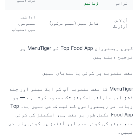
تراجم
زبانیں
ادا شدہ
آن لائن
شامل نہیں (مینو مرکوز)
منصوبوں
آرڈرنگ
میں دستیاب
کیوں ریستوران Top Food App کو MenuTiger پر
ترجیح دیتے ہیں
مفت منصوبے پر کوئی پابندیاں نہیں
MenuTiger کا مفت منصوبہ آپ کو ایک مینو اور چند
ڈشز اور ماہانہ اسکینز تک محدود کرتا ہے — جو
زیادہ تر ریستورانوں کے لیے کافی نہیں ہے۔ Top
Food App مکمل طور پر مفت ہے، اسکینز کی کوئی
حد، مینو کی کوئی حد، اور آئٹمز پر کوئی پابندی
نہیں۔