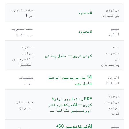
مینوؤں
مفت منصوبے
لامحدود
کی تعداد
پر 1
مینو
مفت منصوبے
لامحدود
آئٹمز
پر محدود
مفت
محدود
منصوبے
مینو،
کوئی نہیں — مکمل رسائی
کی
آئٹمز، اور
پابندیاں
اسکینز
الرجن
14 یورپی یونین الرجنز
دستیاب
لیبلنگ
شامل ہیں
نہیں
موجودہ
PDF یا تصاویر اپلوڈ
مینو سے
صرف دستی
کریں — AI سیکشنز، ڈشز
درآمد
اندراج
اور قیمتیں نکالتا ہے
کریں
مینو
AI کی طاقت سے، 50+
صرف دستی