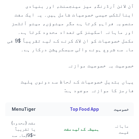
آن لائن آرڈرنگ، میز مینجمنٹ، اور بنیادی
اینالٹکس جیسی خصوصیات شامل ہیں۔ یہ ایک مفت
منصوبہ فراہم کرتا ہے مگر مینوؤں، مینو آئٹمز
اور ماہانہ اسکینز کی تعداد محدود کرتا ہے۔
مکمل خصوصیات کو ان لاک کرنے کے لیے تقریباً $9 فی
ماہ سے شروع ہونے والی سبسکرپشن درکار ہے۔
خصوصیت بہ خصوصیت موازنہ
یہاں بتدیل خصوصیات کے لحاظ سے دونوں پلیٹ
فارمز کا موازنہ موجود ہے:
خصوصیت
Top Food App
MenuTiger
مفت (محدود)
ماہانہ
ہمیشہ کے لیے مفت
یا تقریباً
قیمت
~$9/ماہ سے