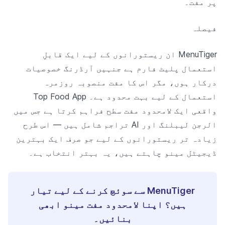
پر مفت۔
فیصلہ
MenuTiger ان ریستورانوں کے لیے ایک قابلِ
استعمال پلیٹ فارم ہے جنہیں آرڈرنگ خصوصیات
درکار ہوں، مگر اس کا مفت منصوبہ روزمرہ
استعمال کے لیے بہت محدود ہے۔ Top Food App
واقعی ایک لامحدود مفت سطح فراہم کرتا ہے جس میں
الرجن لیبلنگ اور AI تراجم شامل ہیں — اس طرح
زیادہ تر ریستورانوں کے لیے جو صرف ایک بہترین
ڈیجیٹل مینو چاہتے ہیں، یہ بہتر انتخاب ہے۔
MenuTiger سے سوئچ کرنے کے لیے تیار
ہیں؟ اپنا لامحدود مفت مینو ابھی
بنائیں۔