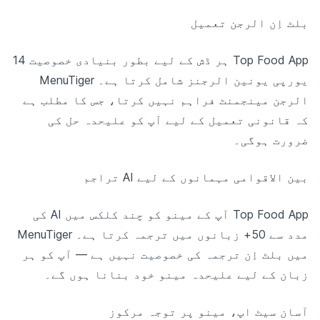
بلٹ اِن الرجن تعمیل
Top Food App ہر ڈش کے لیے بطور بنیادی خصوصیت 14
یورپی یونین الرجنز شامل کرتا ہے۔ MenuTiger
الرجن مینجمنٹ فراہم نہیں کرتا، جس کا مطلب ہے
کہ قانونی تعمیل کے لیے آپ کو علیحدہ حل کی
ضرورت ہوگی۔
بین الاقوامی مہمانوں کے لیے AI تراجم
Top Food App آپ کے مینو کو چند کلکس میں AI کی
مدد سے 50+ زبانوں میں ترجمہ کرتا ہے۔ MenuTiger
میں بلٹ اِن ترجمہ کی خصوصیت نہیں ہے — آپ کو ہر
زبان کے لیے علیحدہ مینو خود بنانا ہوں گے۔
آسان سیٹ اپ، مینو پر توجہ مرکوز