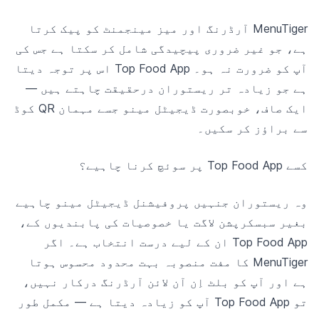
MenuTiger آرڈرنگ اور میز مینجمنٹ کو پیک کرتا
ہے، جو غیر ضروری پیچیدگی شامل کر سکتا ہے جس کی
آپ کو ضرورت نہ ہو۔ Top Food App اس پر توجہ دیتا
ہے جو زیادہ تر ریستوران درحقیقت چاہتے ہیں —
ایک صاف، خوبصورت ڈیجیٹل مینو جسے مہمان QR کوڈ
سے براؤز کر سکیں۔
کسے Top Food App پر سوئچ کرنا چاہیے؟
وہ ریستوران جنہیں پروفیشنل ڈیجیٹل مینو چاہیے
بغیر سبسکرپشن لاگت یا خصوصیات کی پابندیوں کے،
Top Food App ان کے لیے درست انتخاب ہے۔ اگر
MenuTiger کا مفت منصوبہ بہت محدود محسوس ہوتا
ہے اور آپ کو بلٹ اِن آن لائن آرڈرنگ درکار نہیں،
تو Top Food App آپ کو زیادہ دیتا ہے — مکمل طور