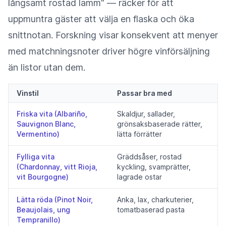
långsamt rostad lamm" — räcker för att
uppmuntra gäster att välja en flaska och öka
snittnotan. Forskning visar konsekvent att menyer
med matchningsnoter driver högre vinförsäljning
än listor utan dem.
Vinstil
Passar bra med
Friska vita (Albariño,
Skaldjur, sallader,
Sauvignon Blanc,
grönsaksbaserade rätter,
Vermentino)
lätta förrätter
Fylliga vita
Gräddsåser, rostad
(Chardonnay, vitt Rioja,
kyckling, svamprätter,
vit Bourgogne)
lagrade ostar
Lätta röda (Pinot Noir,
Anka, lax, charkuterier,
Beaujolais, ung
tomatbaserad pasta
Tempranillo)