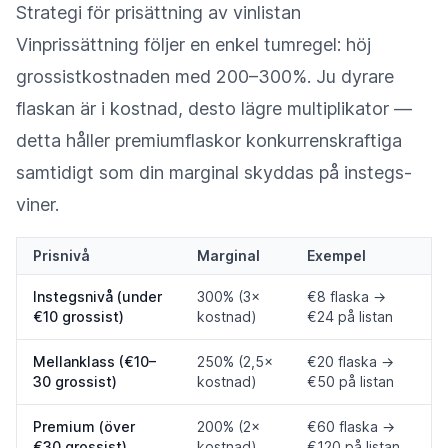
Strategi för prisättning av vinlistan
Vinprissättning följer en enkel tumregel: höj
grossistkostnaden med 200–300%. Ju dyrare
flaskan är i kostnad, desto lägre multiplikator —
detta håller premiumflaskor konkurrenskraftiga
samtidigt som din marginal skyddas på instegs-
viner.
Prisnivå
Marginal
Exempel
Instegsnivå (under
300% (3×
€8 flaska →
€10 grossist)
kostnad)
€24 på listan
Mellanklass (€10–
250% (2,5×
€20 flaska →
30 grossist)
kostnad)
€50 på listan
Premium (över
200% (2×
€60 flaska →
€30 grossist)
kostnad)
€120 på listan