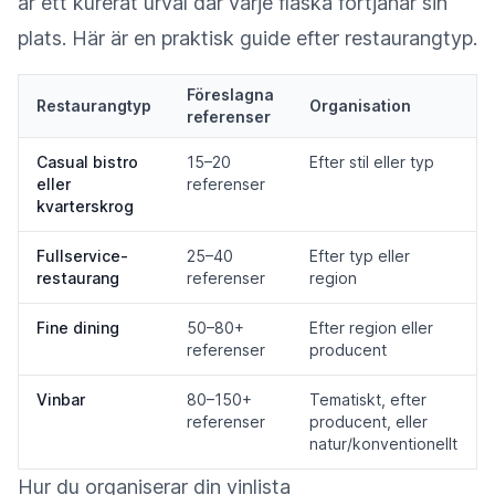
är ett kurerat urval där varje flaska förtjänar sin
plats. Här är en praktisk guide efter restaurangtyp.
Föreslagna
Restaurangtyp
Organisation
referenser
Casual bistro
15–20
Efter stil eller typ
eller
referenser
kvarterskrog
Fullservice-
25–40
Efter typ eller
restaurang
referenser
region
Fine dining
50–80+
Efter region eller
referenser
producent
Vinbar
80–150+
Tematiskt, efter
referenser
producent, eller
natur/konventionellt
Hur du organiserar din vinlista