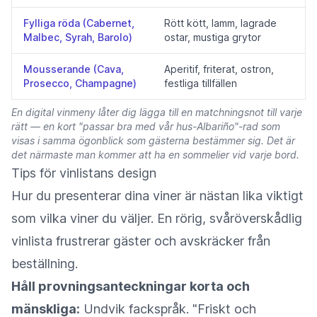
Fylliga röda (Cabernet,
Rött kött, lamm, lagrade
Malbec, Syrah, Barolo)
ostar, mustiga grytor
Mousserande (Cava,
Aperitif, friterat, ostron,
Prosecco, Champagne)
festliga tillfällen
En digital vinmeny låter dig lägga till en matchningsnot till varje
rätt — en kort "passar bra med vår hus-Albariño"-rad som
visas i samma ögonblick som gästerna bestämmer sig. Det är
det närmaste man kommer att ha en sommelier vid varje bord.
Tips för vinlistans design
Hur du presenterar dina viner är nästan lika viktigt
som vilka viner du väljer. En rörig, svåröverskådlig
vinlista frustrerar gäster och avskräcker från
beställning.
Håll provningsanteckningar korta och
mänskliga:
Undvik fackspråk. "Friskt och