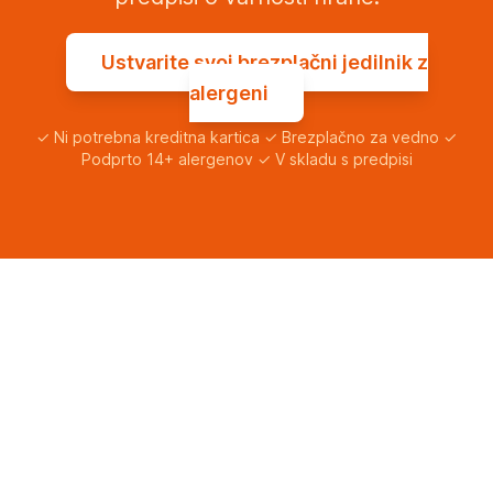
Ustvarite svoj brezplačni jedilnik z
alergeni
✓ Ni potrebna kreditna kartica ✓ Brezplačno za vedno ✓
Podprto 14+ alergenov ✓ V skladu s predpisi