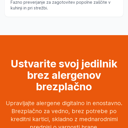
Fazno preverjanje za zagotovitev popolne zaščite v
kuhinji in pri strežbi.
Ustvarite svoj jedilnik
brez alergenov
brezplačno
Upravljajte alergene digitalno in enostavno.
Brezplačno za vedno, brez potrebe po
kreditni kartici, skladno z mednarodnimi
predpisi o varnosti hrane.