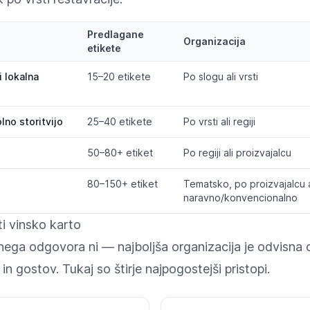
Predlagane
Organizacija
etikete
i lokalna
15–20 etikete
Po slogu ali vrsti
lno storitvijo
25–40 etikete
Po vrsti ali regiji
50–80+ etiket
Po regiji ali proizvajalcu
80–150+ etiket
Tematsko, po proizvajalcu a
naravno/konvencionalno
i vinsko karto
nega odgovora ni — najboljša organizacija je odvisna
in gostov. Tukaj so štirje najpogostejši pristopi.