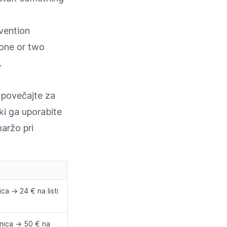
vention
one or two
.
 povečajte za
 ki ga uporabite
aržo pri
ca → 24 € na listi
nica → 50 € na