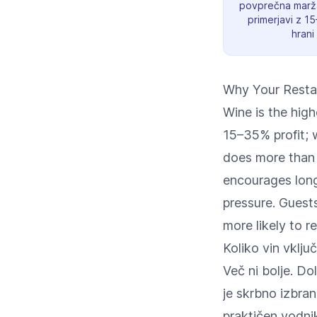
povprečna marža
primerjavi z 15
hrani
Why Your Restau
Wine is the hig
15–35% profit; w
does more than 
encourages long
pressure. Guest
more likely to re
Koliko vin vključ
Več ni bolje. Do
je skrbno izbran
praktičen vodnik