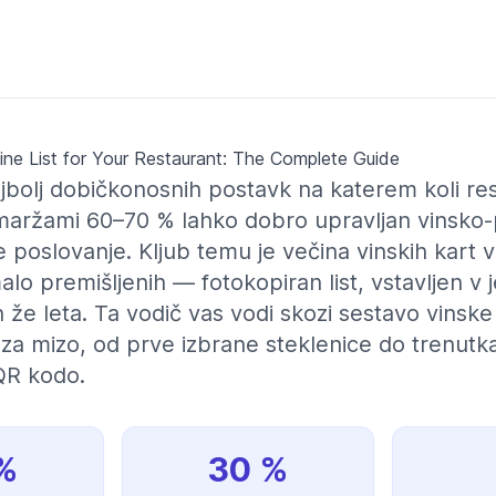
ne List for Your Restaurant: The Complete Guide
ajbolj dobičkonosnih postavk na katerem koli re
 maržami 60–70 % lahko dobro upravljan vinsko
poslovanje. Kljub temu je večina vinskih kart v
o premišljenih — fotokopiran list, vstavljen v je
e leta. Ta vodič vas vodi skozi sestavo vinske k
za mizo, od prve izbrane steklenice do trenutka
QR kodo.
%
30 %