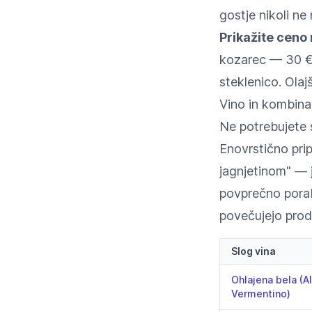
gostje nikoli ne
Prikažite ceno
kozarec — 30 € /
steklenico. Olajš
Vino in kombina
Ne potrebujete 
Enovrstično pri
jagnjetinom" — 
povprečno porab
povečujejo proda
Slog vina
Ohlajena bela (A
Vermentino)