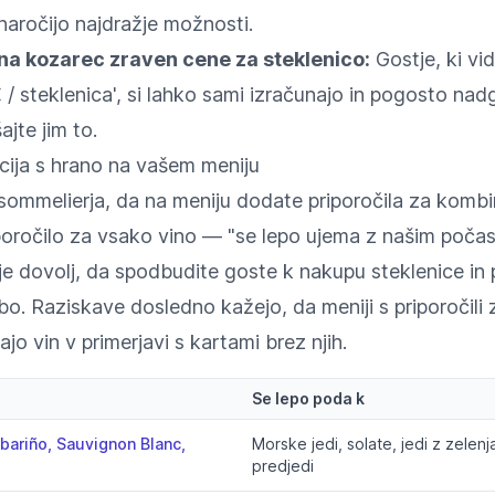
 naročijo najdražje možnosti.
 na kozarec zraven cene za steklenico:
Gostje, ki vidi
 steklenica', si lahko sami izračunajo in pogosto nadg
ajte jim to.
cija s hrano na vašem meniju
sommelierja, da na meniju dodate priporočila za kombin
poročilo za vsako vino — "se lepo ujema z našim poča
je dovolj, da spodbudite goste k nakupu steklenice in
o. Raziskave dosledno kažejo, da meniji s priporočili 
jo vin v primerjavi s kartami brez njih.
Se lepo poda k
lbariño, Sauvignon Blanc,
Morske jedi, solate, jedi z zelenj
predjedi