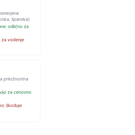
usmerjene
ncoska, španska)
ane; odlično za
a za vodenje
 priložnostna
vijo za cenovno
no; škoduje