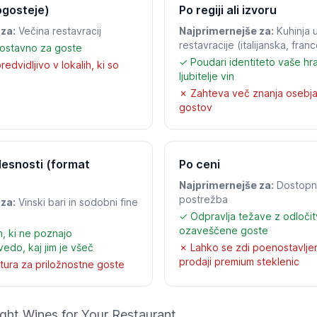
ogosteje)
Po regiji ali izvoru
za:
Večina restavracij
Najprimernejše za:
Kuhinja 
restavracije (italijanska, fra
ostavno za goste
✓ Poudari identiteto vaše hr
edvidljivo v lokalih, ki so
ljubitelje vin
✗ Zahteva več znanja osebj
gostov
elesnosti (format
Po ceni
Najprimernejše za:
Dostopna
postrežba
za:
Vinski bari in sodobni fine
✓ Odpravlja težave z odločit
ozaveščene goste
 ki ne poznajo
vedo, kaj jim je všeč
✗ Lahko se zdi poenostavlje
prodaji premium steklenic
ura za priložnostne goste
ght Wines for Your Restaurant