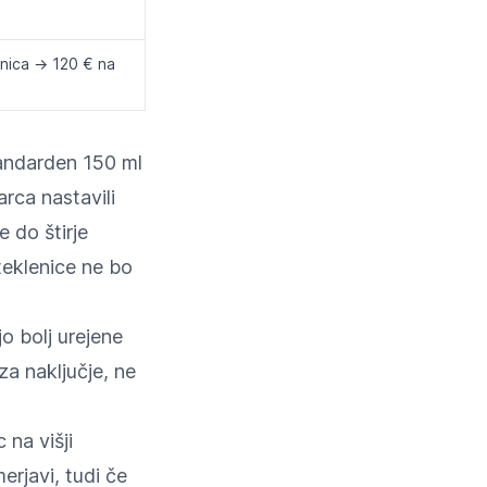
nica → 120 € na
tandarden 150 ml
arca nastavili
e do štirje
steklenice ne bo
o bolj urejene
za naključje, ne
 na višji
erjavi, tudi če