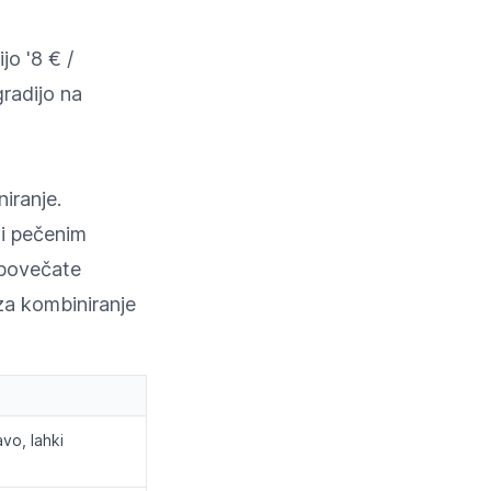
jo '8 € /
radijo na
iranje.
si pečenim
 povečate
za kombiniranje
avo, lahki