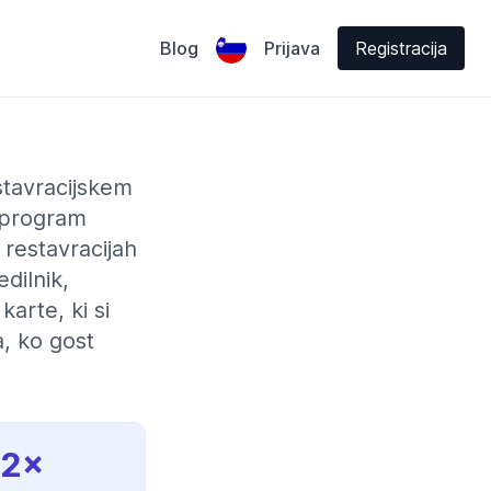
Blog
Prijava
Registracija
stavracijskem
-program
 restavracijah
dilnik,
arte, ki si
, ko gost
2×