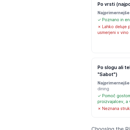
Po vrsti (najp
Najprimernejše 
✓ Poznano in en
✗ Lahko deluje pr
usmerjeni v vino
Po slogu ali t
"Sabot")
Najprimernejše 
dining
✓ Pomoč gostom,
proizvajalcev, a 
✗ Neznana strukt
Choosing the Ri