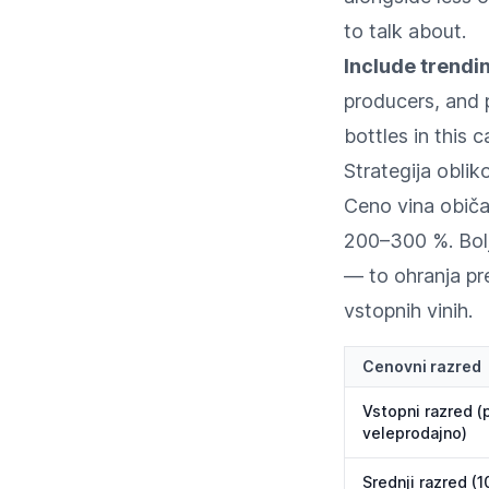
to talk about.
Include trendi
producers, and 
bottles in this 
Strategija obliko
Ceno vina običa
200–300 %. Bolj 
— to ohranja pr
vstopnih vinih.
Cenovni razred
Vstopni razred (
veleprodajno)
Srednji razred (