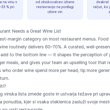
 na vinu v
od obiskovalcev izbere
dvakrat 
–35 % pri
restavracijo na podlagi
račun, ko 
izbire vin
rant Needs a Great Wine List
hest-margin category on most restaurant menus. Food t
ine routinely delivers 60–70%. A curated, well-present
add to the bottom line — it shapes the perception of 
er meals, and gives your team an upselling tool that r
s who order wine spend more per head, tip more gener
turn.
iti?
lg vinska lista zmede goste in ustvarja težave pri upravl
a ponudba, kjer si vsaka steklenica zasluži svoje mesto
 po vrsti restavracije.