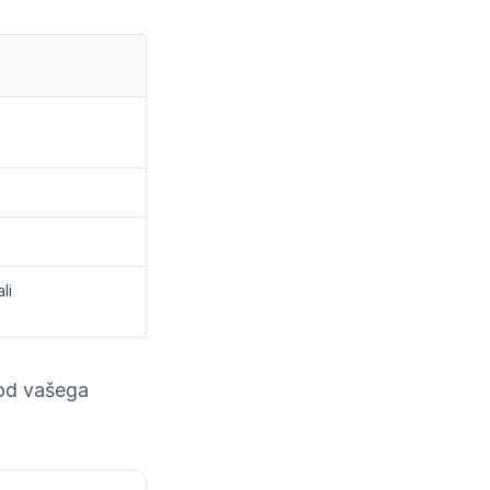
li
 od vašega