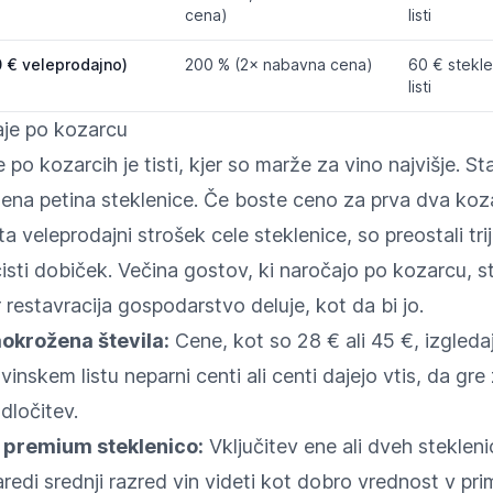
cena)
listi
 € veleprodajno)
200 % (2× nabavna cena)
60 € stekle
listi
aje po kozarcu
po kozarcih je tisti, kjer so marže za vino najvišje. S
no ena petina steklenice. Če boste ceno za prva dva koz
a veleprodajni strošek cele steklenice, so preostali trij
 čisti dobiček. Večina gostov, ki naročajo po kozarcu, 
restavracija gospodarstvo deluje, kot da bi jo.
aokrožena števila:
Cene, kot so 28 € ali 45 €, izgledaj
inskem listu neparni centi ali centi dajejo vtis, da gre 
dločitev.
o premium steklenico:
Vključitev ene ali dveh steklenic
redi srednji razred vin videti kot dobro vrednost v prim