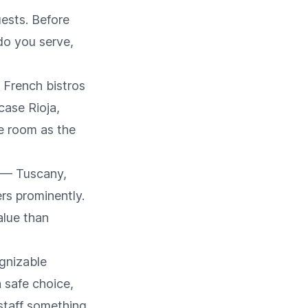
ests. Before
do you serve,
. French bistros
ase Rioja,
me room as the
n — Tuscany,
rs prominently.
alue than
gnizable
 safe choice,
staff something