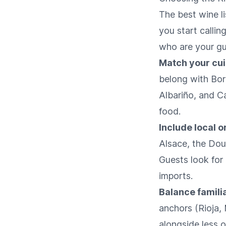
The best wine l
you start callin
who are your gu
Match your cui
belong with Bor
Albariño, and Ca
food.
Include local o
Alsace, the Dour
Guests look for 
imports.
Balance famili
anchors (Rioja,
alongside less 