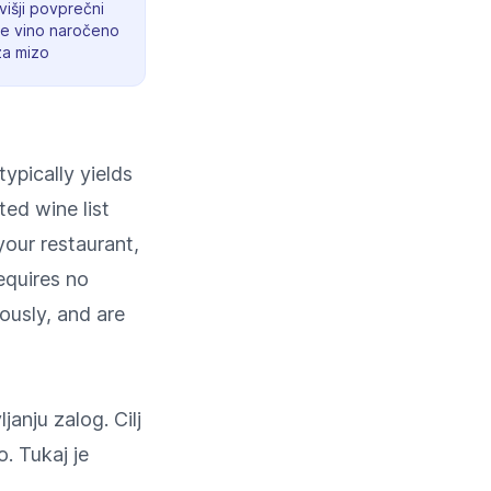
višji povprečni
je vino naročeno
za mizo
ypically yields
ed wine list
your restaurant,
equires no
ously, and are
janju zalog. Cilj
. Tukaj je