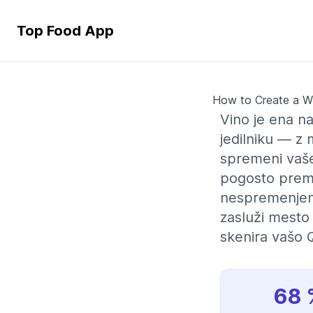
Top Food App
How to Create a Wi
Vino je ena n
jedilniku — z
spremeni vaše 
pogosto premal
nespremenjen ž
zasluži mesto 
skenira vašo 
68 