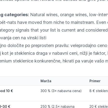
ng categories:
Natural wines, orange wines, low-inter
pét-nats have moved from niche to mainstream. Even 
category signals that your list is current and considered
vanja cen na vinski listi
jno določite po preprostem pravilu: veleprodajno ceno
kot je steklenica draga v nabavni ceni, nižji je faktor,
emium steklenice konkurenčne, hkrati pa varuje vašo m
Marža
Primer
pod 10 €
300 % (3× nabavna cena)
8 € stekleni
10–30 €
250 % (2,5× nabavna
20 € stekle