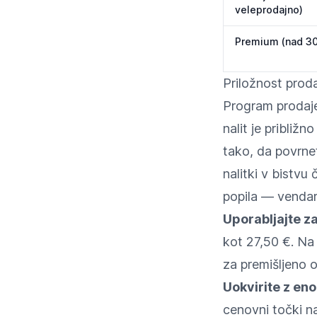
veleprodajno)
Premium (nad 30
Priložnost prod
Program prodaje 
nalit je približ
tako, da povrnet
nalitki v bistvu
popila — vendar 
Uporabljajte z
kot 27,50 €. Na v
za premišljeno o
Uokvirite z en
cenovni točki na