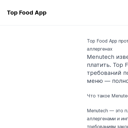
Top Food App
Top Food App про
аллергенах
Menutech изв
платить. Top 
требований п
меню — полно
Что такое Menute
Menutech — это п
аллергенами и ин
требованиям зако