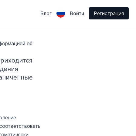
Блог
Войти
Регистрация
нформацией об
приходится
юдения
раниченные
вление
 соответствовать
томатически