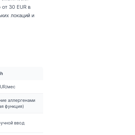
 от 30 EUR в
ьких локаций и
ch
EUR/мес
ние аллергенами
ая функция)
ручной ввод