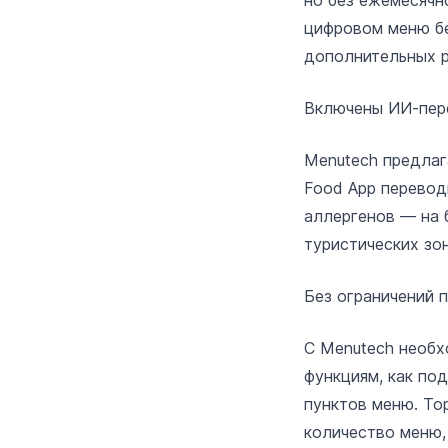
но без ежемесячн
цифровом меню бе
дополнительных 
Включены ИИ‑пер
Menutech предлаг
Food App перевод
аллергенов — на 
туристических зо
Без ограничений 
С Menutech необх
функциям, как по
пунктов меню. To
количество меню,