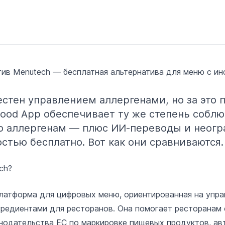
тив Menutech — бесплатная альтернатива для меню с и
естен управлением аллергенами, но за это 
Food App обеспечивает ту же степень собл
о аллергенам — плюс ИИ‑переводы и неог
стью бесплатно. Вот как они сравниваются.
ch?
латформа для цифровых меню, ориентированная на упра
гредиентами для ресторанов. Она помогает ресторанам
нодательства ЕС по маркировке пищевых продуктов, ав