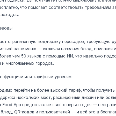
ой подписки. Вы получаете полную маркировку аллерге
сплатно, что помогает соответствовать требованиям з
расходов.
еводы
ает ограниченную поддержку переводов, требующую ру
ит всё ваше меню — включая названия блюд, описания 
более чем 50 языков с помощью ИИ, что идеально подх
н и многоязычных городов.
по функциям или тарифным уровням
одимо перейти на более высокий тариф, чтобы получить
ддержка нескольких мест, расширенный дизайн или бол
p Food App предоставляет всё с первого дня — неогран
 блюд, QR-кодов и пользователей — и всё это в беспла