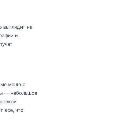
о выглядит на
рафии и
лучат
вые меню с
 вы — небольшое
ировкой
 всё, что