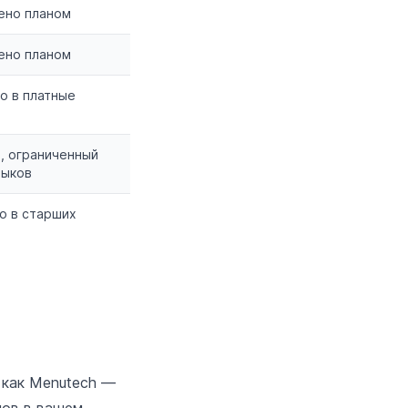
ено планом
ено планом
о в платные
, ограниченный
зыков
о в старших
 как Menutech —