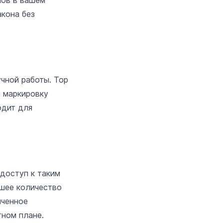
нов в вашем
акона без
чной работы. Top
и маркировку
одит для
 доступ к таким
ьшее количество
иченное
тном плане.