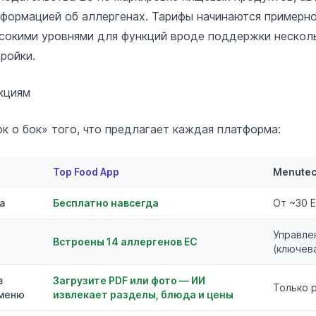
формацией об аллергенах. Тарифы начинаются примерно
ысокими уровнями для функций вроде поддержки нескол
ройки.
кциям
к о бок» того, что предлагает каждая платформа:
Top Food App
Menute
а
Бесплатно навсегда
От ~30 
Управле
Встроены 14 аллергенов ЕС
(ключев
з
Загрузите PDF или фото — ИИ
Только 
меню
извлекает разделы, блюда и цены