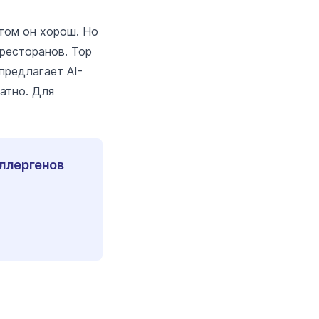
том он хорош. Но
ресторанов. Top
предлагает AI-
атно. Для
аллергенов