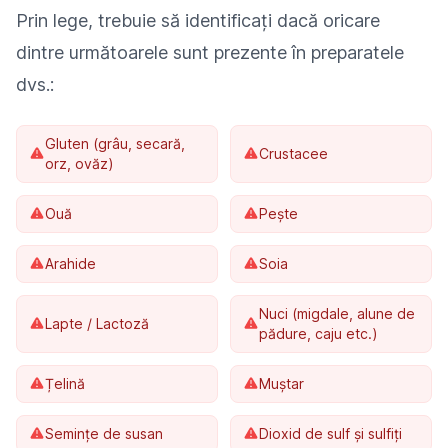
Prin lege, trebuie să identificați dacă oricare
dintre următoarele sunt prezente în preparatele
dvs.:
Gluten (grâu, secară,
Crustacee
orz, ovăz)
Ouă
Pește
Arahide
Soia
Nuci (migdale, alune de
Lapte / Lactoză
pădure, caju etc.)
Țelină
Muștar
Semințe de susan
Dioxid de sulf și sulfiți