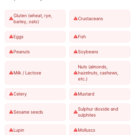
Gluten (wheat, rye,
Crustaceans
barley, oats)
Eggs
Fish
Peanuts
Soybeans
Nuts (almonds,
Milk / Lactose
hazelnuts, cashews,
etc.)
Celery
Mustard
Sulphur dioxide and
Sesame seeds
sulphites
Lupin
Molluscs