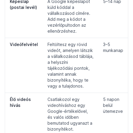
Képeslap
A Google képeslapot
5–14 nap
(postai levél)
küld kóddal a
vállalkozásod címére.
Add meg a kódot a
vezérlőpultodon az
ellenőrzéshez.
Videófelvétel
Feltöltesz egy rövid
3–5
videót, amelyen látszik
munkanap
a vállalkozásod táblája,
a helyszíni
tájékozódási pontok,
valamint annak
bizonyítéka, hogy te
vagy a tulajdonos.
Élő videós
Csatlakozol egy
5 napon
hívás
videohíváshoz egy
belül
Google-értékelővel,
ütemezve
és valós időben
bemutatod ugyanazt a
bizonyítékot.