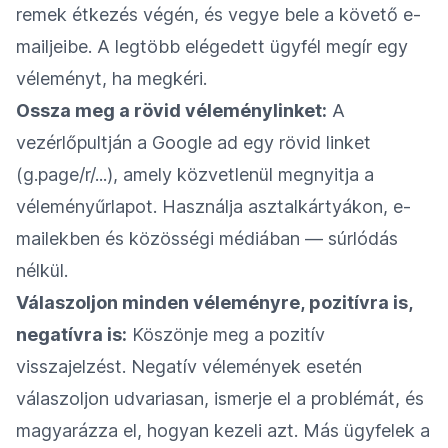
remek étkezés végén, és vegye bele a követő e-
mailjeibe. A legtöbb elégedett ügyfél megír egy
véleményt, ha megkéri.
Ossza meg a rövid véleménylinket:
A
vezérlőpultján a Google ad egy rövid linket
(g.page/r/...), amely közvetlenül megnyitja a
véleményűrlapot. Használja asztalkártyákon, e-
mailekben és közösségi médiában — súrlódás
nélkül.
Válaszoljon minden véleményre, pozitívra is,
negatívra is:
Köszönje meg a pozitív
visszajelzést. Negatív vélemények esetén
válaszoljon udvariasan, ismerje el a problémát, és
magyarázza el, hogyan kezeli azt. Más ügyfelek a