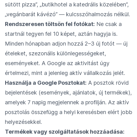
sütött pizza”, „butikhotel a katedrális közelében”,
„vegánbarát kávézó” — kulcsszóhalmozás nélkül.
Rendszeresen töltsön fel fotókat:
Ne csak a
startnál tegyen fel 10 képet, aztán hagyja is.
Minden hónapban adjon hozzá 2–3 új fotót — új
ételeket, szezonális különlegességeket,
eseményeket. A Google az aktivitást úgy
értelmezi, mint a jelenleg aktív vállalkozás jelét.
Használja a Google Posztokat:
A posztok rövid
bejelentések (események, ajánlatok, új termékek),
amelyek 7 napig megjelennek a profilján. Az aktív
posztolás összefügg a helyi keresésben elért jobb
helyezésekkel.
Termékek vagy szolgáltatások hozzáadása: