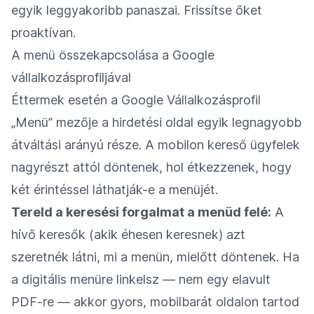
egyik leggyakoribb panaszai. Frissítse őket
proaktívan.
A menü összekapcsolása a Google
vállalkozásprofiljával
Éttermek esetén a Google Vállalkozásprofil
„Menü” mezője a hirdetési oldal egyik legnagyobb
átváltási arányú része. A mobilon kereső ügyfelek
nagyrészt attól döntenek, hol étkezzenek, hogy
két érintéssel láthatják-e a menüjét.
Tereld a keresési forgalmat a menüd felé:
A
hívő keresők (akik éhesen keresnek) azt
szeretnék látni, mi a menün, mielőtt döntenek. Ha
a digitális menüre linkelsz — nem egy elavult
PDF-re — akkor gyors, mobilbarát oldalon tartod