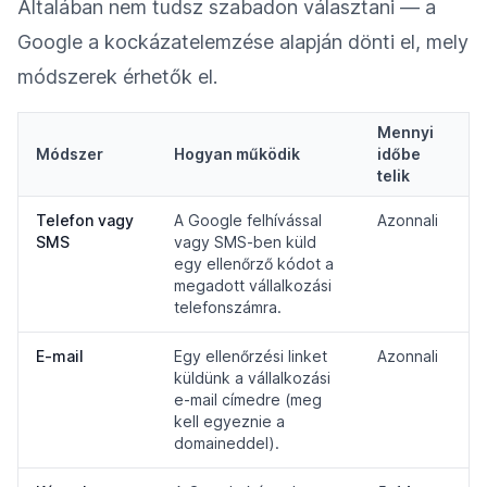
Általában nem tudsz szabadon választani — a
Google a kockázatelemzése alapján dönti el, mely
módszerek érhetők el.
Mennyi
Módszer
Hogyan működik
időbe
telik
Telefon vagy
A Google felhívással
Azonnali
SMS
vagy SMS-ben küld
egy ellenőrző kódot a
megadott vállalkozási
telefonszámra.
E-mail
Egy ellenőrzési linket
Azonnali
küldünk a vállalkozási
e-mail címedre (meg
kell egyeznie a
domaineddel).