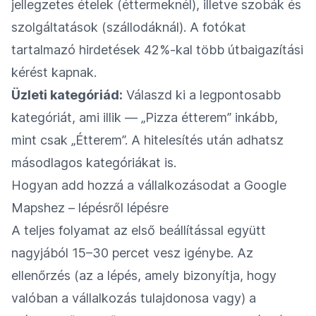
jellegzetes ételek (éttermeknél), illetve szobák és
szolgáltatások (szállodáknál). A fotókat
tartalmazó hirdetések 42%-kal több útbaigazítási
kérést kapnak.
Üzleti kategóriád:
Válaszd ki a legpontosabb
kategóriát, ami illik — „Pizza étterem” inkább,
mint csak „Étterem”. A hitelesítés után adhatsz
másodlagos kategóriákat is.
Hogyan add hozzá a vállalkozásodat a Google
Mapshez – lépésről lépésre
A teljes folyamat az első beállítással együtt
nagyjából 15–30 percet vesz igénybe. Az
ellenőrzés (az a lépés, amely bizonyítja, hogy
valóban a vállalkozás tulajdonosa vagy) a