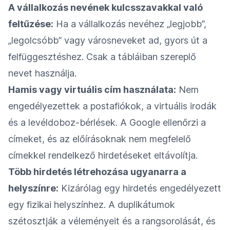
A vállalkozás nevének kulcsszavakkal való
feltűzése:
Ha a vállalkozás nevéhez „legjobb”,
„legolcsóbb” vagy városneveket ad, gyors út a
felfüggesztéshez. Csak a tábláiban szereplő
nevet használja.
Hamis vagy virtuális cím használata:
Nem
engedélyezettek a postafiókok, a virtuális irodák
és a levéldoboz-bérlések. A Google ellenőrzi a
címeket, és az előírásoknak nem megfelelő
címekkel rendelkező hirdetéseket eltávolítja.
Több hirdetés létrehozása ugyanarra a
helyszínre:
Kizárólag egy hirdetés engedélyezett
egy fizikai helyszínhez. A duplikátumok
szétosztják a véleményeit és a rangsorolását, és