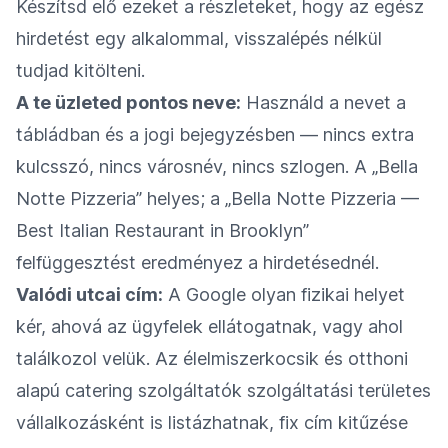
Készítsd elő ezeket a részleteket, hogy az egész
hirdetést egy alkalommal, visszalépés nélkül
tudjad kitölteni.
A te üzleted pontos neve:
Használd a nevet a
tábládban és a jogi bejegyzésben — nincs extra
kulcsszó, nincs városnév, nincs szlogen. A „Bella
Notte Pizzeria” helyes; a „Bella Notte Pizzeria —
Best Italian Restaurant in Brooklyn”
felfüggesztést eredményez a hirdetésednél.
Valódi utcai cím:
A Google olyan fizikai helyet
kér, ahová az ügyfelek ellátogatnak, vagy ahol
találkozol velük. Az élelmiszerkocsik és otthoni
alapú catering szolgáltatók szolgáltatási területes
vállalkozásként is listázhatnak, fix cím kitűzése