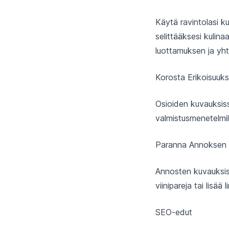
Käytä ravintolasi k
selittääksesi kulinaa
luottamuksen ja yh
Korosta Erikoisuuks
Osioiden kuvauksiss
valmistusmenetelmille
Paranna Annoksen 
Annosten kuvauksiss
viinipareja tai lisää
SEO-edut