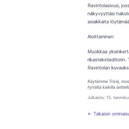
Ravintolasivusi, jo
näkyvyyttäsi hakutu
asiakkaita löytämään
Aloittaminen
Muokkaa yksinkertai
rikastekstieditorin.
Ravintolan kuvauksis
Käytämme Trixiä, mode
hyvältä kaikilla laitteil
Julkaistu:
15. tammik
← Takaisin ominaisu