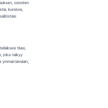
vauksen, osioiden
iä, kursiivia,
sällöstäsi
lläksesi tilasi,
un, joka näkyy
 ja ymmärtämään,