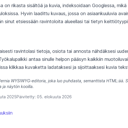
ssa on rikasta sisältöä ja kuvia, indeksoidaan Googlessa, mikä
loksissa. Hyvin laadittu kuvaus, jossa on asiaankuuluvia avai
 sinut etsiessään ravintoloita alueellasi tai tietyn keittiötyy
sesti ravintolasi tietoja, osiota tai annosta nähdäksesi uude
 Työkalupalkki antaa sinulle helpon pääsyn kaikkiin muotoiluva
sa klikkaa kuvaketta ladataksesi ja sijoittaaksesi kuvia teksti
rnia WYSIWYG-editoria, joka luo puhdasta, semanttista HTML:ää. Si
la ja näytön kooilla.
uuta 2025
Päivitetty:
05. elokuuta 2026
uksiin