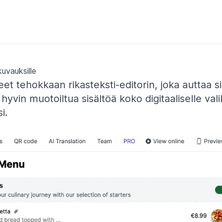
kuvauksille
et tehokkaan rikasteksti-editorin, joka auttaa 
yvin muotoiltua sisältöä koko digitaaliselle valik
i.