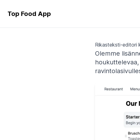
Top Food App
Rikasteksti-editori 
Olemme lisänne
houkuttelevaa, h
ravintolasivulles