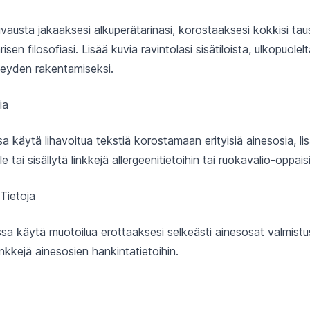
uvausta jakaaksesi alkuperätarinasi, korostaaksesi kokkisi tau
risen filosofiasi. Lisää kuvia ravintolasi sisätiloista, ulkopuolelt
teyden rakentamiseksi.
ia
a käytä lihavoitua tekstiä korostamaan erityisiä ainesosia, lis
 tai sisällytä linkkejä allergeenitietoihin tai ruokavalio-oppaisi
Tietoja
a käytä muotoilua erottaaksesi selkeästi ainesosat valmistu
 linkkejä ainesosien hankintatietoihin.