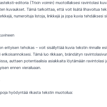
asteksti-editoria (Trixin voimin) muotoillaksesi ravintolasi ku
n kuvaukset. Tämä tarkoittaa, että voit lisätä lihavoitua tekst
erkkejä, numeroituja listoja, linkkejä ja jopa kuvia tehdäksesi si
kuvineen
erityisen tehokas – voit sisällyttää kuvia tekstin rinnalle esite
tai erikoisannoksesi. Tämä luo rikkaan, brändätyn ravintolasiv
ssa, auttaen potentiaalisia asiakkaita löytämään ravintolasi
tyisen ennen vierailuaan.
ä
apoja hyödyntää rikasta tekstin muotoilua: