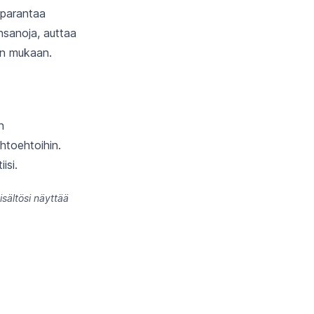
 parantaa
nsanoja, auttaa
pin mukaan.
n
ihtoehtoihin.
isi.
sältösi näyttää