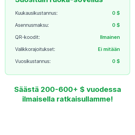
Kuukausikustannus:
0 $
Asennusmaksu:
0 $
QR-koodit:
Ilmainen
Valikkorajoitukset:
Ei mitään
Vuosikustannus:
0 $
Säästä 200-600+ $ vuodessa
ilmaisella ratkaisullamme!