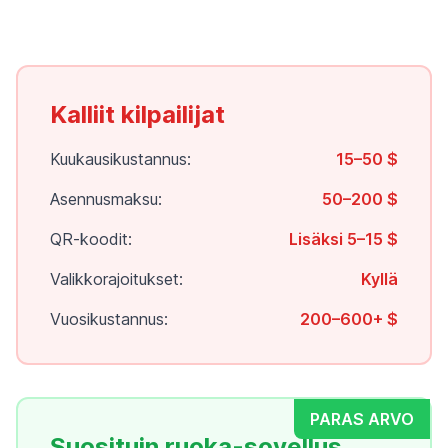
Kalliit kilpailijat
Kuukausikustannus:
15–50 $
Asennusmaksu:
50–200 $
QR-koodit:
Lisäksi 5–15 $
Valikkorajoitukset:
Kyllä
Vuosikustannus:
200–600+ $
PARAS ARVO
Suosituin ruoka-sovellus