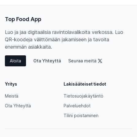
Top Food App
Luo ja jaa digitaalisia ravintolavalikoita verkossa. Luo
QR-koodeja välittömään jakamiseen ja tavoita
enemmän asiakkaita.
Aloita
Ota Yhteyttä
Seuraa meitä
Yritys
Lakisääteiset tiedot
Meistä
Tietosuojakäytäntö
Ota Yhteyttä
Palveluehdot
Tilini poistaminen