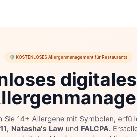
🛡️ KOSTENLOSES Allergenmanagement für Restaurants
nloses digitale
Allergenmanag
n Sie 14+ Allergene mit Symbolen, erfül
11
,
Natasha's Law
und
FALCPA
. Erstell