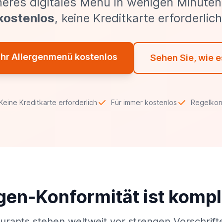
heres digitales Menü in wenigen Minute
kostenlos
, keine Kreditkarte erforderlich
 Ihr Allergenmenü kostenlos
Sehen Sie, wie e
Keine Kreditkarte erforderlich
Für immer kostenlos
Regelkon
gen-Konformität ist kompl
urants stehen weltweit vor strengen Vorschrift