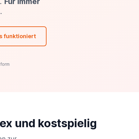
n.
Für immer
.
s funktioniert
form
ex und kostspielig
en zur