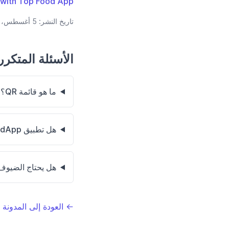
u with Top Food App
تاريخ النشر:
5 أغسطس، 2026
الأسئلة المتكرر
ما هو قائمة QR؟
هل تطبيق TopFoodApp مجاني للاستخدام؟
هل يحتاج الضيوف
← العودة إلى المدونة