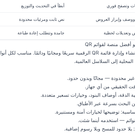
ات وتصفح فوري
أبطأ في التحديث والتوزيع
وصف وإبراز العروض
نص ثابت ومرئيات محدودة
وتعديلات لحظية
جامدة وتتطلب إعادة طباعة
يجعل TopFoodApp إنشاء وإدارة قائمة QR الرقمية سريعًا ومجانيًا ودائمًا. مناسب لكل أنو
لمحلية إلى السلاسل العالمية.
غير محدودة — مجانًا وبدون حدود.
قت الحقيقي من أي جهاز.
الدقة، أوصاف البنود، وخيارات تسعير متعددة.
ن البحث بسرعة عبر الأطباق.
سية: توضيحها لخيارات آمنة ومستنيرة.
بلا حدود للمسح وبلا رسوم إضافية.