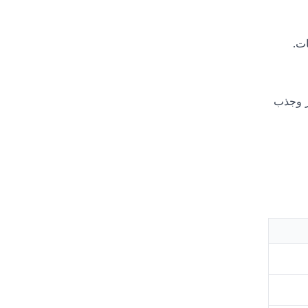
ت.
در وجذب