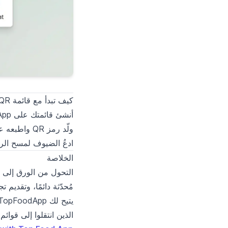
كيف تبدأ مع قائمة QR
أنشئ قائمتك على TopFoodApp.
ولّد رمز QR واطبعه على بطاقات الطاولات أو منشورات أو ملصقات.
ادعُ الضيوف لمسح الر
الخلاصة
التحول من الورق إلى ا
مُحدّثة دائمًا، وتقديم 
الذين انتقلوا إلى قوائم QR. أنشئ قائمتك الرقمية مجانًا اليوم على opfood.app