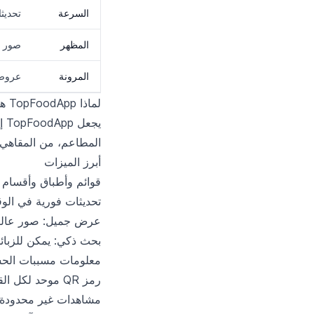
السرعة
تحديث
المظهر
صور و
المرونة
عروض 
لماذا TopFoodApp هو أفضل منصة لقوائم QR
المطاعم، من المقاهي ا
أبرز الميزات
قوائم وأطباق وأقسام 
تحديثات فورية في الو
عرض جميل: صور عالية 
بحث ذكي: يمكن للزبائ
معلومات مسببات الحسا
رمز QR موحد لكل القوائم — استخدمه أينما شئت.
مشاهدات غير محدودة: 