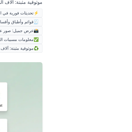
موثوقية مثبتة: آلاف المطاعم تستخد
⚡
تحديثات فورية في ا
🧾
قوائم وأطباق وأقسام
📸
عرض جميل: صور عالي
✅
معلومات مسببات الح
♻️
موثوقية مثبتة: آلاف المطاعم تس