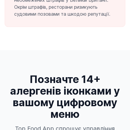
необмежених штрафів у Великій Британії.
Окрім штрафів, ресторани ризикують
судовими позовами та шкодою репутації.
Позначте 14+
алергенів іконками у
вашому цифровому
меню
Top Food App спрощує управління