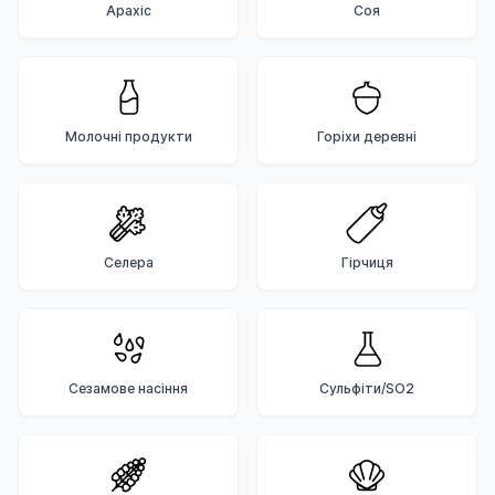
Арахіс
Соя
Молочні продукти
Горіхи деревні
Селера
Гірчиця
Сезамове насіння
Сульфіти/SO2