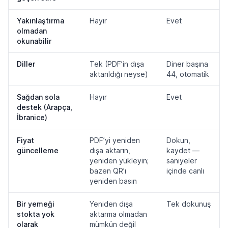
Yakınlaştırma
Hayır
Evet
olmadan
okunabilir
Diller
Tek (PDF’in dışa
Diner başına
aktarıldığı neyse)
44, otomatik
Sağdan sola
Hayır
Evet
destek (Arapça,
İbranice)
Fiyat
PDF’yi yeniden
Dokun,
güncelleme
dışa aktarın,
kaydet —
yeniden yükleyin;
saniyeler
bazen QR’ı
içinde canlı
yeniden basın
Bir yemeği
Yeniden dışa
Tek dokunuş
stokta yok
aktarma olmadan
olarak
mümkün değil