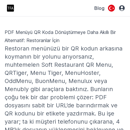
Blog
PDF Menüyü QR Koda Dönüştürmeye Daha Akıllı Bir
Alternatif: Restoranlar İçin
Restoran menünüzü bir QR kodun arkasına
koymanın bir yolunu arıyorsanız,
muhtemelen Soft Restaurant QR Menu,
QRTiger, Menu Tiger, MenuHoster,
OddMenu, BuonMenu, Menulux veya
Menubly gibi araçlara baktınız. Bunların
çoğu tek bir dar problemi çözer: PDF
dosyasını sabit bir URL’de barındırmak ve
QR kodunu bir etikete yazdırmak. Bu işe
yarar; ta ki müşteri telefonunu çıkarana, 4
MB’lık dosyanın yüklenmesini bekleyene ve