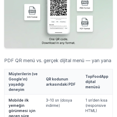
PDF QR menü vs. gerçek dijital menü — yan yana
Müşterilerin (ve
TopFoodApp
Google’ın)
QR kodunun
dijital
yaşadığı
arkasındaki PDF
menüsü
deneyim
Mobilde ilk
3–10 sn (dosya
1 sn’den kısa
yemeğin
indirme)
(responsive
görünmesi için
HTML)
geçen süre