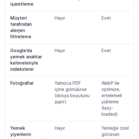
işaretleme
Müşteri
Hayır
Evet
tarafından
alerjen
filtreleme
Google’da
Hayır
Evet
yemek anahtar
kelimeleriyle
indekslenir
Fotoğraflar
Yalnızca PDF
WebP ile
içine gömülürse
optimize,
(dosya boyutunu
ertelemeli
şişirir)
yükleme
(lazy-
loaded)
Yemek
Hayır
Yemeğe özel
yiyenlerin
görünüm