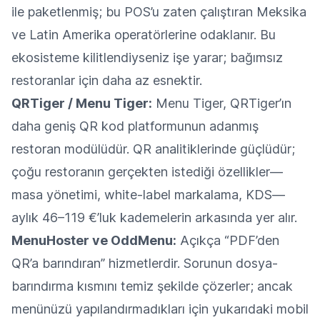
ile paketlenmiş; bu POS’u zaten çalıştıran Meksika
ve Latin Amerika operatörlerine odaklanır. Bu
ekosisteme kilitlendiyseniz işe yarar; bağımsız
restoranlar için daha az esnektir.
QRTiger / Menu Tiger:
Menu Tiger, QRTiger’ın
daha geniş QR kod platformunun adanmış
restoran modülüdür. QR analitiklerinde güçlüdür;
çoğu restoranın gerçekten istediği özellikler—
masa yönetimi, white-label markalama, KDS—
aylık 46–119 €’luk kademelerin arkasında yer alır.
MenuHoster ve OddMenu:
Açıkça “PDF’den
QR’a barındıran” hizmetlerdir. Sorunun dosya-
barındırma kısmını temiz şekilde çözerler; ancak
menünüzü yapılandırmadıkları için yukarıdaki mobil