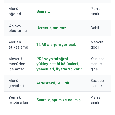
Menü
Planla
Sınırsız
öğeleri
sınırlı
QR kod
Ücretsiz, sınırsız
Dahil
oluşturma
Alerjen
Mevcut
14 AB alerjeni yerleşik
etiketleme
değil
Mevcut
PDF veya fotoğraf
Yalnızca
menüden
yükleyin — AI bölümleri,
manuel
içe aktar
yemekleri, fiyatları çıkarır
giriş
Menü
Sadece
AI destekli, 50+ dil
çevirileri
manuel
Yemek
Planla
Sınırsız, optimize edilmiş
fotoğrafları
sınırlı