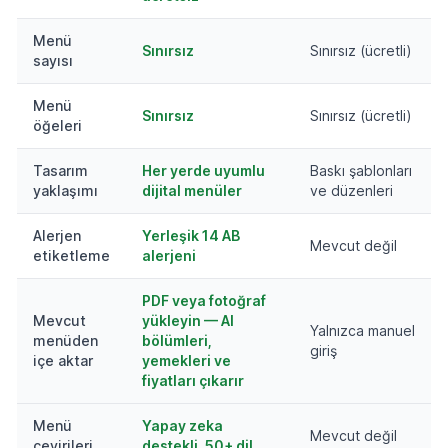
Menü
Sınırsız
Sınırsız (ücretli)
sayısı
Menü
Sınırsız
Sınırsız (ücretli)
öğeleri
Tasarım
Her yerde uyumlu
Baskı şablonları
yaklaşımı
dijital menüler
ve düzenleri
Alerjen
Yerleşik 14 AB
Mevcut değil
etiketleme
alerjeni
PDF veya fotoğraf
Mevcut
yükleyin — AI
Yalnızca manuel
menüden
bölümleri,
giriş
içe aktar
yemekleri ve
fiyatları çıkarır
Menü
Yapay zeka
Mevcut değil
çevirileri
destekli, 50+ dil