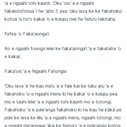
'a e ngaahi tohi kaunti. 'Oku 'osi 'a e ngaahi
fakalotofonua 'i he 'aho 7, pea 'oku lava ke ke fakahoko
kotoa 'a ho'o kakai 'o e kulupu mei he feitu'u takitaha.
Fefea 'o Faka'aonga'i
Ko e ngaahi founga lelei ke faka'aonga'i 'a e fakataha 'o
e kakai:
Faka'osi 'a e Ngaahi Fatongia
'Oku lava 'e he kau ma'u 'a e fale kai ke tuku atu 'a e
fakahoko 'o e ngaahi menu ki he kakai 'o e kulupu pea
mo e tauhi lelei 'a e ngaahi tohi kaunti mo e totongi.
Fakahoko 'a e pule'anga fakahoko ki he kau fai kākā pe
pule ke lava ke liliu 'a e ngaahi menu, ngaahi totongi, mo
e ngaahi me'angaue 'ikai ke fiema'u 'a e pule'anga kotoa.