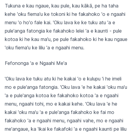
Tukuna e kau ngaue, kau pule, kau kākā, pe ha taha
kehe 'oku fiema'u ke tokoni ki he fakahoko 'o e ngaahi
menu 'o ho'o fale kai. 'Oku lava ke ke tuku atu 'a e
pule'anga fatongia ke fakahoko lelei 'a e kaunti - pule
kotoa ki he kau ma'u, pe pule fakahoko ki he kau ngaue
'oku fiema'u ke liliu 'a e ngaahi menu.
Fefononga 'a e Ngaahi Me'a
'Oku lava ke tuku atu ki he kakai 'o e kulupu 'i he imeli
mo e pule'anga fatongia. 'Oku lava 'e he kakai 'oku ma'u
'a e pule'anga kotoa ke fakahoko kotoa 'a e ngaahi
menu, ngaahi tohi, mo e kakai kehe. 'Oku lava 'e he
kakai 'oku ma'u 'a e pule'anga fakahoko ke fai mo
fakahoko 'a e ngaahi menu, ngaahi vahe, mo e ngaahi
me'angaue, ka 'ikai ke fakafoki 'a e ngaahi kaunti pe liliu