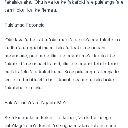
fakalakalaka. 'Oku lava ke ke fakafoki 'a e pule'anga 'a e
taimi 'oku 'ikai ke fiema'u.
Pule'anga Fatongia
'Oku lava 'e he kakai 'oku ma'u 'a e pule'anga fakahoko
ke liliu 'a e ngaahi menu, fakafe'iloaki 'a e ngaahi
me'angaue, pea mo e liliu 'a e ngaahi me'a, ka 'ikai ke
fakafoki 'a e ngaahi kaunti, liliu 'a e ngaahi tohi totongi,
pe fakafoki 'a e kakai kehe. Ko e pule'anga fatongia ko
'eni 'oku tauhi lelei 'a ho'o kaunti pea mo e fakahoko
fakataha 'oku lelei.
Faka'aonga'i 'a e Ngaahi Me'a
Ke tuku atu ki he kakai 'o e kulupu, 'alu ki he 'upega
tafaʻilagi 'o ho'o kaunti 'o e ngaahi fakalotofonua pea