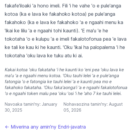
fakafe'iloaki 'a hono imeli. Fili 'i he vahe 'o e pule'anga
kotoa (ka e lava ke fakahoko kotoa) pe pule'anga
fakahoko (ka e lava ke fakahoko 'a e ngaahi menu ka
'ikai ke liliu 'a e ngaahi tohi kaunti). 'E ma'u 'e he
tokotaha 'o e kulupu 'a e imeli fakalotofonua pea 'e lava
ke tali ke kau ki he kaunti. 'Oku 'ikai ha palopalema 'i he
tokotaha 'oku lava ke tuku atu ki ai.
Kakai kotoa 'oku fakataha 'i he kaunti ko 'eni pea 'oku lava ke
ma'u 'a e ngaahi menu kotoa. 'Oku tauhi lelei 'a e pule'anga
fatongia 'o e fatongia ke tauhi lelei 'a e kaunti pea mo e
fakahoko fakataha. 'Oku faka'aonga'i 'a e ngaahi fakalotofonua
'o e ngaahi token malu pea 'oku 'osi 'i he 'aho 7 ke tauhi lelei.
Navoaka tamin'ny:
January
Nohavaozina tamin'ny:
August
30, 2025
05, 2026
← Miverina any amin'ny Endri-javatra