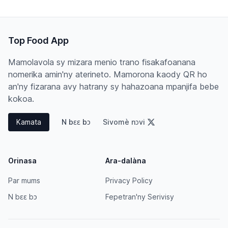
Top Food App
Mamolavola sy mizara menio trano fisakafoanana
nomerika amin'ny aterineto. Mamorona kaody QR ho
an'ny fizarana avy hatrany sy hahazoana mpanjifa bebe
kokoa.
Kamata
N bɛɛ bɔ
Sivomè nɔvi
Orinasa
Ara-dalàna
Par mums
Privacy Policy
N bɛɛ bɔ
Fepetran'ny Serivisy