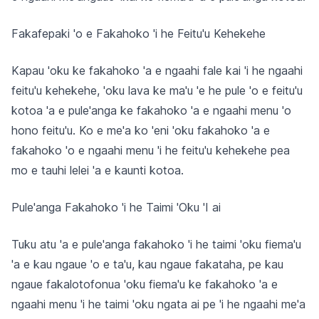
Fakafepaki 'o e Fakahoko 'i he Feitu'u Kehekehe
Kapau 'oku ke fakahoko 'a e ngaahi fale kai 'i he ngaahi
feitu'u kehekehe, 'oku lava ke ma'u 'e he pule 'o e feitu'u
kotoa 'a e pule'anga ke fakahoko 'a e ngaahi menu 'o
hono feitu'u. Ko e me'a ko 'eni 'oku fakahoko 'a e
fakahoko 'o e ngaahi menu 'i he feitu'u kehekehe pea
mo e tauhi lelei 'a e kaunti kotoa.
Pule'anga Fakahoko 'i he Taimi 'Oku 'I ai
Tuku atu 'a e pule'anga fakahoko 'i he taimi 'oku fiema'u
'a e kau ngaue 'o e ta'u, kau ngaue fakataha, pe kau
ngaue fakalotofonua 'oku fiema'u ke fakahoko 'a e
ngaahi menu 'i he taimi 'oku ngata ai pe 'i he ngaahi me'a