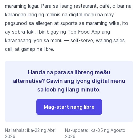
maraming lugar. Para sa iisang restaurant, café, o bar na
kailangan lang ng malinis na digital menu na may
pagsunod sa allergen at suporta sa maraming wika, ito
ay sobra-laki. Ibinibigay ng Top Food App ang
karanasang iyon sa menu — self-serve, walang sales
call, at ganap na libre.
Handa na para sa libreng me&u
alternative? Gawin ang iyong digital menu
sa loob ng ilang minuto.
Mag-start nang libre
Nailathala:
ika-22 ng Abril,
Na-update:
ika-05 ng Agosto,
2026
2026