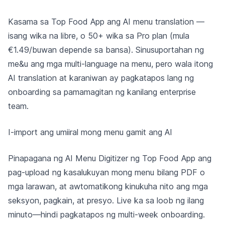
Kasama sa Top Food App ang AI menu translation —
isang wika na libre, o 50+ wika sa Pro plan (mula
€1.49/buwan depende sa bansa). Sinusuportahan ng
me&u ang mga multi-language na menu, pero wala itong
AI translation at karaniwan ay pagkatapos lang ng
onboarding sa pamamagitan ng kanilang enterprise
team.
I-import ang umiiral mong menu gamit ang AI
Pinapagana ng AI Menu Digitizer ng Top Food App ang
pag-upload ng kasalukuyan mong menu bilang PDF o
mga larawan, at awtomatikong kinukuha nito ang mga
seksyon, pagkain, at presyo. Live ka sa loob ng ilang
minuto—hindi pagkatapos ng multi-week onboarding.