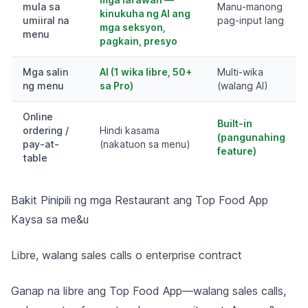
mula sa
Manu-manong
kinukuha ng AI ang
umiiral na
pag-input lang
mga seksyon,
menu
pagkain, presyo
Mga salin
AI (1 wika libre, 50+
Multi-wika
ng menu
sa Pro)
(walang AI)
Online
Built-in
ordering /
Hindi kasama
(pangunahing
pay-at-
(nakatuon sa menu)
feature)
table
Bakit Pinipili ng mga Restaurant ang Top Food App
Kaysa sa me&u
Libre, walang sales calls o enterprise contract
Ganap na libre ang Top Food App—walang sales calls,