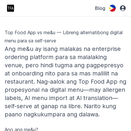
Blog
Top Food App vs me&u — Libreng alternatibong digital
menu para sa self-serve
Ang me&u ay isang malakas na enterprise
ordering platform para sa malalaking
venue, pero hindi tugma ang pagpepresyo
at onboarding nito para sa mas maliliit na
restaurant. Nag-aalok ang Top Food App ng
propesyonal na digital menu—may allergen
labels, AI menu import at AI translation—
self-serve at ganap na libre. Narito kung
paano nagkukumpara ang dalawa.
Ano ang me&u?