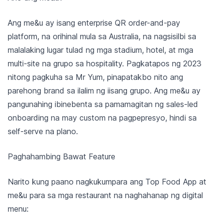
Ang me&u ay isang enterprise QR order-and-pay
platform, na orihinal mula sa Australia, na nagsisilbi sa
malalaking lugar tulad ng mga stadium, hotel, at mga
multi-site na grupo sa hospitality. Pagkatapos ng 2023
nitong pagkuha sa Mr Yum, pinapatakbo nito ang
parehong brand sa ilalim ng iisang grupo. Ang me&u ay
pangunahing ibinebenta sa pamamagitan ng sales-led
onboarding na may custom na pagpepresyo, hindi sa
self-serve na plano.
Paghahambing Bawat Feature
Narito kung paano nagkukumpara ang Top Food App at
me&u para sa mga restaurant na naghahanap ng digital
menu: