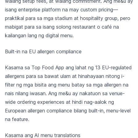
walang setup fees, at walang commitment. Ang me&u ay
isang enterprise platform na may custom pricing—
praktikal para sa mga stadium at hospitality group, pero
mabigat para sa isang solong restaurant o café na
kailangan lang ng digital menu.
Built-in na EU allergen compliance
Kasama sa Top Food App ang lahat ng 13 EU-regulated
allergens para sa bawat ulam at hinahayaan nitong i-
filter ng mga bisita ang menu batay sa mga allergen na
nais nilang iwasan. Ang me&u ay nakatuon sa venue-
wide ordering experiences at hindi nag-aalok ng
European allergen compliance bilang built-in, menu-level
na feature.
Kasama ang AI menu translations