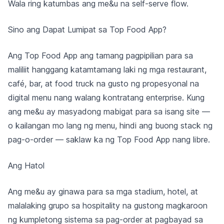
Wala ring katumbas ang me&u na self-serve flow.
Sino ang Dapat Lumipat sa Top Food App?
Ang Top Food App ang tamang pagpipilian para sa
maliliit hanggang katamtamang laki ng mga restaurant,
café, bar, at food truck na gusto ng propesyonal na
digital menu nang walang kontratang enterprise. Kung
ang me&u ay masyadong mabigat para sa isang site —
o kailangan mo lang ng menu, hindi ang buong stack ng
pag-o-order — saklaw ka ng Top Food App nang libre.
Ang Hatol
Ang me&u ay ginawa para sa mga stadium, hotel, at
malalaking grupo sa hospitality na gustong magkaroon
ng kumpletong sistema sa pag-order at pagbayad sa