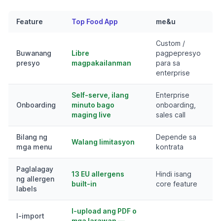
Feature
Top Food App
me&u
Custom /
Buwanang
Libre
pagpepresyo
presyo
magpakailanman
para sa
enterprise
Self-serve, ilang
Enterprise
Onboarding
minuto bago
onboarding,
maging live
sales call
Bilang ng
Depende sa
Walang limitasyon
mga menu
kontrata
Paglalagay
13 EU allergens
Hindi isang
ng allergen
built-in
core feature
labels
I-upload ang PDF o
I-import
mga larawan —