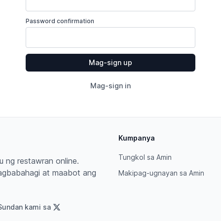
Password confirmation
Mag-sign in
Kumpanya
Tungkol sa Amin
 ng restawran online.
agbabahagi at maabot ang
Makipag-ugnayan sa Amin
Sundan kami sa