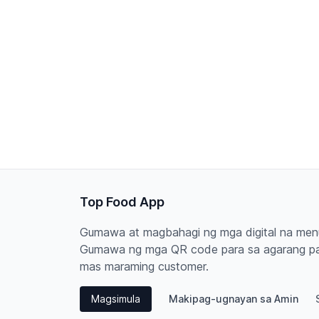
Top Food App
Gumawa at magbahagi ng mga digital na menu
Gumawa ng mga QR code para sa agarang p
mas maraming customer.
Magsimula
Makipag-ugnayan sa Amin