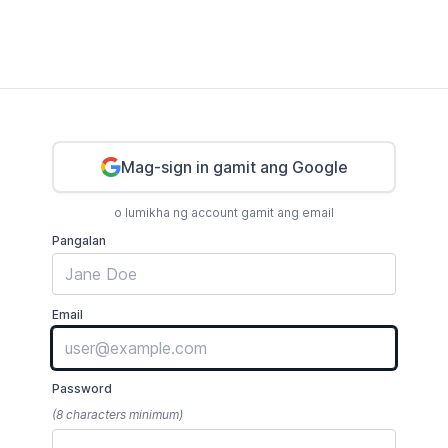
Mag-sign in gamit ang Google
o lumikha ng account gamit ang email
Pangalan
Email
Password
(8 characters minimum)