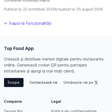
comutarea vizibilității înapoi.
Publicat la:
22 octombrie 2025
Actualizat la:
05 august 2026
← Înapoi la Funcționalități
Top Food App
Creează și distribuie meniuri digitale pentru restaurante
online. Generează coduri QR pentru partajare
instantanee și ajungi la mai mulți clienți.
Începe
Contactează-ne
Urmărește-ne pe
Companie
Legal
Despre Noi
Politica de confidențialitate