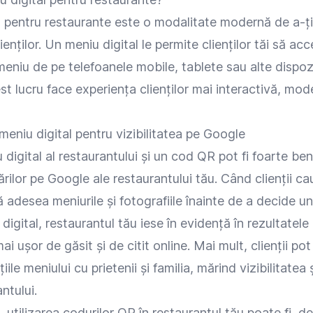
l pentru restaurante este o modalitate modernă de a-ți
enților. Un meniu digital le permite clienților tăi să ac
 meniu de pe telefoanele mobile, tablete sau alte dispoz
st lucru face experiența clienților mai interactivă, mod
meniu digital pentru vizibilitatea pe Google
u digital al restaurantului și un cod QR pot fi foarte be
ărilor pe Google ale restaurantului tău. Când clienții c
ică adesea meniurile și fotografiile înainte de a decide
igital, restaurantul tău iese în evidență în rezultatele 
 ușor de găsit și de citit online. Mai mult, clienții pot
iile meniului cu prietenii și familia, mărind vizibilitatea
ntului.
, utilizarea codurilor QR în restaurantul tău poate fi, 