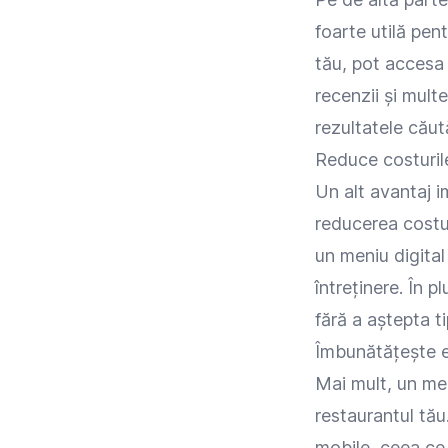
foarte utilă pen
tău, pot accesa 
recenzii și mult
rezultatele căută
Reduce costurile
Un alt avantaj i
reducerea costuri
un meniu digital 
întreținere. În p
fără a aștepta ti
Îmbunătățește ef
Mai mult, un men
restaurantul tău
mobile, ceea ce