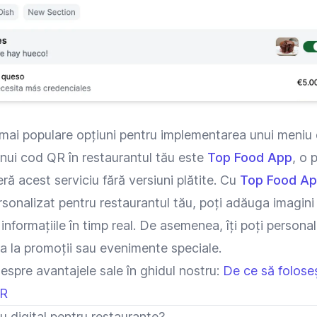
mai populare opțiuni pentru implementarea unui meniu d
unui cod QR în restaurantul tău este
Top Food App
, o 
eră acest serviciu fără versiuni plătite. Cu
Top Food A
rsonalizat pentru restaurantul tău, poți adăuga imagini
 informațiile în timp real. De asemenea, îți poți persona
a la promoții sau evenimente speciale.
espre avantajele sale în ghidul nostru:
De ce să folose
QR
 digital pentru restaurante?