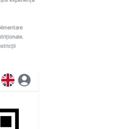
plimentare
triționale.
tricții