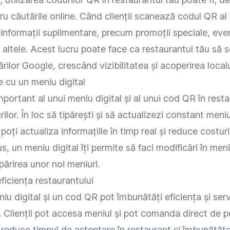
tru căutările online. Când clienții scanează codul QR al 
informații suplimentare, precum promoții speciale, ev
e altele. Acest lucru poate face ca restaurantul tău să s
rilor Google, crescând vizibilitatea și acoperirea localu
 cu un meniu digital
mportant al unui meniu digital și al unui cod QR în rest
lor. În loc să tipărești și să actualizezi constant meniu
poți actualiza informațiile în timp real și reduce costuril
lus, un meniu digital îți permite să faci modificări în men
părirea unor noi meniuri.
iciența restaurantului
iu digital și un cod QR pot îmbunătăți eficiența și servi
. Clienții pot accesa meniul și pot comanda direct de p
 reduce timpul de așteptare în restaurant și îmbunătăț