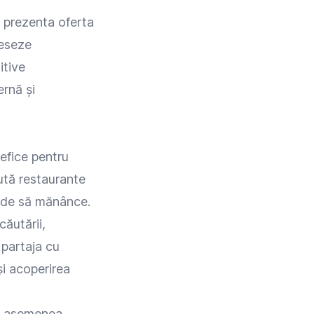
 prezenta oferta
ceseze
itive
ernă și
nefice pentru
aută restaurante
 unde să mănânce.
căutării,
 partaja cu
 și acoperirea
de asemenea,