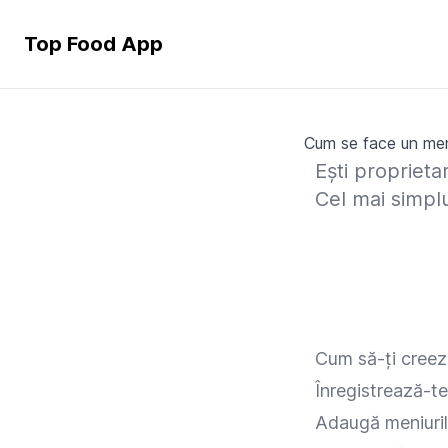
Top Food App
Cum se face un meni
Ești proprieta
Cel mai simp
Cum să-ți creezi
Înregistrează-te
Adaugă meniurile,