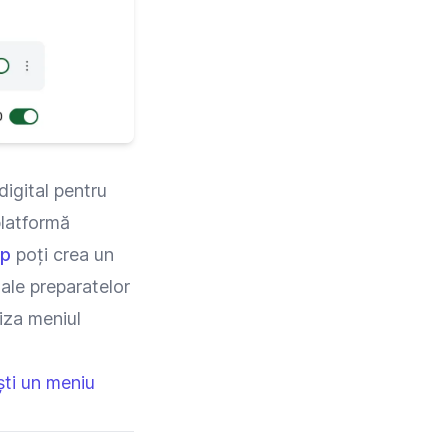
igital pentru
platformă
pp
poți crea un
 ale preparatelor
liza meniul
ști un meniu