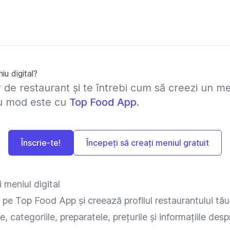
u digital?
r de restaurant și te întrebi cum să creezi un me
lu mod este cu
Top Food App
.
Înscrie-te!
Începeți să creați meniul gratuit
 meniul digital
 pe Top Food App și creează profilul restaurantului tău
 categoriile, preparatele, prețurile și informațiile desp