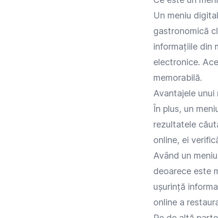
Un meniu digita
gastronomică cli
informațiile din
electronice. Ace
memorabilă.
Avantajele unui 
În plus, un meni
rezultatele căut
online, ei verif
Având un meniu d
deoarece este mai
ușurință informaț
online a restaura
Pe de altă parte