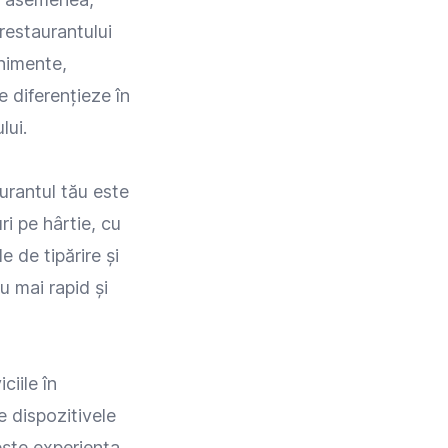
restaurantului
enimente,
e diferențieze în
lui.
aurantul tău este
ri pe hârtie, cu
e de tipărire și
iu mai rapid și
ciile în
e dispozitivele
ește experiența