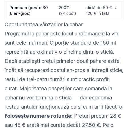
Premium (peste 30
200%
sticlă de 60 € →
€ en-gros)
(2× cost)
120 € în listă
Oportunitatea vânzărilor la pahar
Programul la pahar este locul unde marjele la vin
sunt cele mai mari. O porție standard de 150 ml
reprezintă aproximativ o cincime dintr-o sticlă.
Dacă stabilești prețul primelor două pahare astfel
încât să recuperezi costul en-gros al întregii sticle,
restul de trei-patru turnări sunt practic profit
curat. Majoritatea oaspeților care comandă la
pahar nu vor termina o sticlă — dar economia
restaurantului funcționează ca și cum ar fi făcut-o.
Folosește numere rotunde:
Prețuri precum 28 €
sau 45 € arată mai curate decât 27,50 €. Pe o