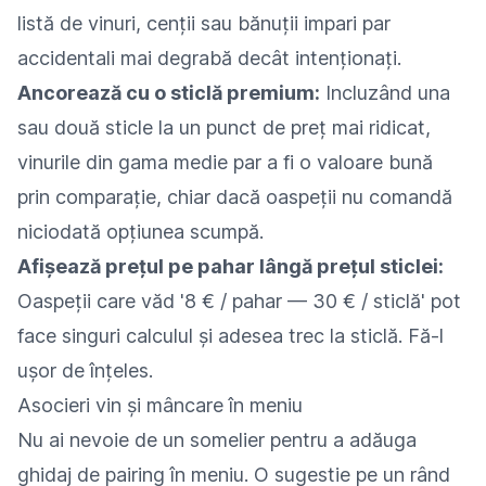
listă de vinuri, cenții sau bănuții impari par
accidentali mai degrabă decât intenționați.
Ancorează cu o sticlă premium:
Incluzând una
sau două sticle la un punct de preț mai ridicat,
vinurile din gama medie par a fi o valoare bună
prin comparație, chiar dacă oaspeții nu comandă
niciodată opțiunea scumpă.
Afișează prețul pe pahar lângă prețul sticlei:
Oaspeții care văd '8 € / pahar — 30 € / sticlă' pot
face singuri calculul și adesea trec la sticlă. Fă-l
ușor de înțeles.
Asocieri vin și mâncare în meniu
Nu ai nevoie de un somelier pentru a adăuga
ghidaj de pairing în meniu. O sugestie pe un rând