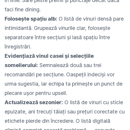
în linie. Sare peste premii și punctaje decât dacă
faci fine dining.
Folosește spațiu alb:
O listă de vinuri densă pare
intimidantă. Grupează vinurile clar, folosește
separatoare între secțiuni și lasă spațiu între
înregistrări.
Evidențiază vinul casei și selecțiile
somelierului:
Semnalează două sau trei
recomandări pe secțiune. Oaspeții indeciși vor
urma sugestia, iar echipa ta primește un punct de
plecare ușor pentru upsell.
Actualizează sezonier:
O listă de vinuri cu sticle
epuizate, ani trecuți tăiați sau prețuri corectate cu
etichete pierde din încredere. O listă digitală