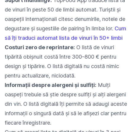
Suport multilingv:
TopFood App traduce lista ta
de vinuri în peste 50 de limbi automat. Turiștii și
oaspeții internaționali citesc denumirile, notele de
degustare și sugestiile de pairing în limba lor.
Cum
să îți traduci automat lista de vinuri în 50+ limbi
Costuri zero de reprintare:
O listă de vinuri
tipărită obișnuit costă între 300–800 € pentru
design și tipărire. O listă digitală nu costă nimic
pentru actualizare, niciodată.
Informații despre alergeni și sulfiți:
Mulți
oaspeți trebuie să știe despre sulfiți și alți alergeni
din vin. O listă digitală îți permite să adaugi aceste
informații o singură dată și să le afișezi clar pentru
fiecare înregistrare.