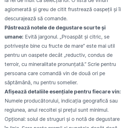
la fel de mult ca selecția lor. O listă de vinuri
aglomerată și greu de citit frustrează oaspeții și îi
descurajează să comande.
Păstrează notele de degustare scurte și
umane:
Evită jargonul. „Proaspăt și citric, se
potrivește bine cu fructe de mare” este mai util
pentru un oaspete decât „reductiv, condus de
terroir, cu mineralitate pronunțată.” Scrie pentru
persoana care comandă vin de două ori pe
săptămână, nu pentru somelier.
Afișează detaliile esențiale pentru fiecare vin:
Numele producătorului, indicația geografică sau
regiunea, anul recoltei și prețul sunt minimul.
Opțional: soiul de struguri și o notă de degustare