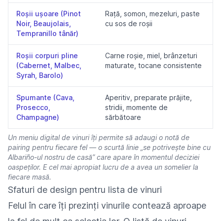
Roșii ușoare (Pinot
Rață, somon, mezeluri, paste
Noir, Beaujolais,
cu sos de roșii
Tempranillo tânăr)
Roșii corpuri pline
Carne roșie, miel, brânzeturi
(Cabernet, Malbec,
maturate, tocane consistente
Syrah, Barolo)
Spumante (Cava,
Aperitiv, preparate prăjite,
Prosecco,
stridii, momente de
Champagne)
sărbătoare
Un meniu digital de vinuri îți permite să adaugi o notă de
pairing pentru fiecare fel — o scurtă linie „se potrivește bine cu
Albariño-ul nostru de casă” care apare în momentul deciziei
oaspeților. E cel mai apropiat lucru de a avea un somelier la
fiecare masă.
Sfaturi de design pentru lista de vinuri
Felul în care îți prezinți vinurile contează aproape