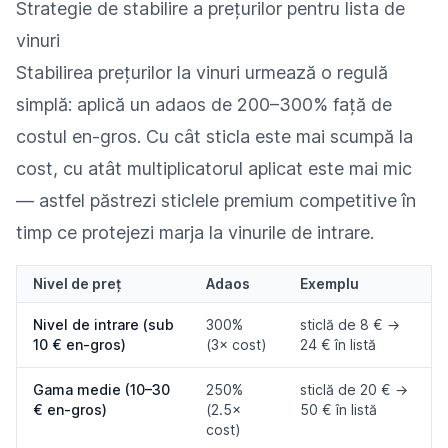
Strategie de stabilire a prețurilor pentru lista de
vinuri
Stabilirea prețurilor la vinuri urmează o regulă
simplă: aplică un adaos de 200–300% față de
costul en-gros. Cu cât sticla este mai scumpă la
cost, cu atât multiplicatorul aplicat este mai mic
— astfel păstrezi sticlele premium competitive în
timp ce protejezi marja la vinurile de intrare.
Nivel de preț
Adaos
Exemplu
Nivel de intrare (sub
300%
sticlă de 8 € →
10 € en-gros)
(3× cost)
24 € în listă
Gama medie (10–30
250%
sticlă de 20 € →
€ en-gros)
(2.5×
50 € în listă
cost)