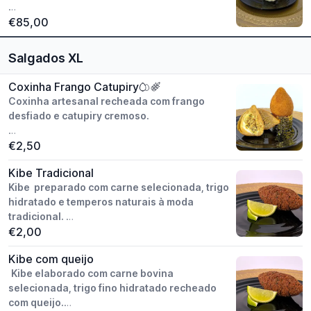
Peso unitário: aprox. 20g.
€85,00
Modo de preparo: artesanal.
Valor do Cento.
Salgados XL
Coxinha Frango Catupiry
Coxinha artesanal recheada com frango
desfiado e catupiry cremoso.
Peso unitário: aprox. 100g.
€2,50
Modo de preparo: artesanal.
Kibe Tradicional
Congelado / pronto fritos.
Kibe preparado com carne selecionada, trigo
Valor da Und.
hidratado e temperos naturais à moda
tradicional.
€2,00
Peso unitário: aprox. 100g.
Kibe com queijo
Modo de preparo: artesanal.
Kibe elaborado com carne bovina
Congelado / pronto frito
selecionada, trigo fino hidratado recheado
Valor da Und.
com queijo.