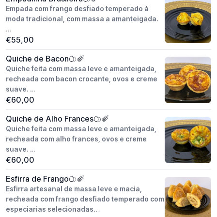
Valor do Cento.
Empada com frango desfiado temperado à
moda tradicional, com massa a amanteigada.
Peso unitário: aprox. 30g.
€55,00
Modo de preparo: artesanal.
Quiche de Bacon
Congelado / pronto assada.
Quiche feita com massa leve e amanteigada,
Valor do Cento.
recheada com bacon crocante, ovos e creme
suave.
€60,00
Peso unitário: aprox. 30g.
Quiche de Alho Frances
Modo de preparo: artesanal.
Quiche feita com massa leve e amanteigada,
Congelado / pronto assada.
recheada com alho frances, ovos e creme
Valor do Cento.
suave.
€60,00
Peso unitário: aprox. 30g.
Esfirra de Frango
Modo de preparo: artesanal.
Esfirra artesanal de massa leve e macia,
Congelado / pronto assada.
recheada com frango desfiado temperado com
Valor do Cento.
especiarias selecionadas.