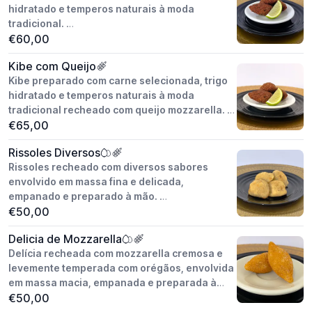
hidratado e temperos naturais à moda
tradicional.
€60,00
Peso unitário: aprox. 30g
Kibe com Queijo
Modo de preparo: artesanal
Kibe preparado com carne selecionada, trigo
Congelado / pronto para fritar ou assar.
hidratado e temperos naturais à moda
Valor do cento.
tradicional recheado com queijo mozzarella.
€65,00
Peso unitário: aprox. 30g
Rissoles Diversos
Conservação: congelado
Rissoles recheado com diversos sabores
Modo de preparo: fritar ou assar.
envolvido em massa fina e delicada,
Valor do Cento.
empanado e preparado à mão.
Sabores: Alho Frances, Milho, Mozzarella e
€50,00
Fiambre e Queijo.
Delicia de Mozzarella
Delícia recheada com mozzarella cremosa e
Peso unitário: aprox. 30g
levemente temperada com orégãos, envolvida
Conservação: congelado
em massa macia, empanada e preparada à
Modo de preparo: fritar ou assar.
mão.
€50,00
Valor do Cento.