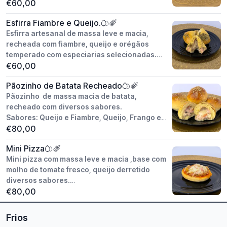
€60,00
Peso unitário: aprox. 40g.
Esfirra Fiambre e Queijo.
Modo de preparo: artesanal.
Esfirra artesanal de massa leve e macia,
Congelado / pronto assadas.
recheada com fiambre, queijo e orégãos
Valor do Cento.
temperado com especiarias selecionadas.
€60,00
Peso unitário: aprox. 40g.
Pãozinho de Batata Recheado
Modo de preparo: artesanal.
Pãozinho de massa macia de batata,
Congelado / pronto assadas.
recheado com diversos sabores.
Valor do Cento.
Sabores: Queijo e Fiambre, Queijo, Frango e
Catupiry.
€80,00
Mini Pizza
Peso unitário: aprox. 40g.
Mini pizza com massa leve e macia ,base com
Modo de preparo: artesanal.
molho de tomate fresco, queijo derretido
Congelado / pronto assadas.
diversos sabores.
Valor do Cento.
Sabores: Frango, Marguerita e Queijo e
€80,00
Fiambre.
Frios
Peso unitário: aprox. 50g.