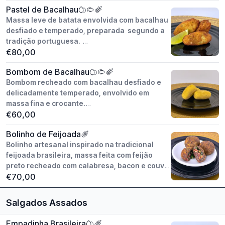
Pastel de Bacalhau
Peso unitário: aprox. 30g
Massa leve de batata envolvida com bacalhau
Conservação: congelado
desfiado e temperado, preparada segundo a
Modo de preparo: fritar ou assar.
tradição portuguesa.
Valor do Cento.
€80,00
Peso unitário: aprox. 30g
Bombom de Bacalhau
Modo de preparo: artesanal
Bombom recheado com bacalhau desfiado e
Congelado / pronto para fritar.
delicadamente temperado, envolvido em
Valor do Cento.
massa fina e crocante.
€60,00
Peso unitário: aprox. 30g.
Bolinho de Feijoada
Modo de preparo: artesanal.
Bolinho artesanal inspirado na tradicional
Congelado / pronto para fritar.
feijoada brasileira, massa feita com feijão
Valor do Cento.
preto recheado com calabresa, bacon e couve
brasileira.
€70,00
Peso unitário: aprox. 30g.
Salgados Assados
Modo de preparo: artesanal.
Congelado / pronto para fritar.
Empadinha Brasileira