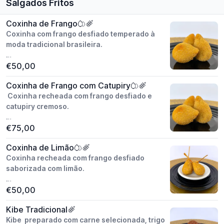
Salgados Fritos
Coxinha de Frango
Coxinha com frango desfiado temperado à
moda tradicional brasileira.
Peso unitário: aprox. 30g
€50,00
Modo de preparo: artesanal
Coxinha de Frango com Catupiry
Congelado / pronto para fritar.
Coxinha recheada com frango desfiado e
Valor do cento.
catupiry cremoso.
Peso unitário: aprox. 30g
€75,00
Modo de preparo: artesanal
Coxinha de Limão
Congelado / pronto para fritar.
Coxinha recheada com frango desfiado
Valor do cento.
saborizada com limão.
Peso unitário: aprox. 30g
€50,00
Modo de preparo: artesanal
Kibe Tradicional
Congelado / pronto para fritar.
Kibe preparado com carne selecionada, trigo
Valor do cento.