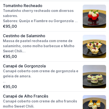
Modo de preparo: artesanal.
Tomatinho Recheado
Congelado / pronto assadas.
Tomatinho cherry recheado com diversos
Valor do Cento.
sabores.
Sabores: Queijo e Fiambre ou Gorgonzola
€95,00
Peso unitário: aprox. 20g.
Cestinho de Salaminho
Modo de preparo: artesanal.
Massa de pastel recheada com creme de
Valor do Cento.
salaminho, como molho barbecue e Molho
Sweet Chili.
€95,00
Peso unitário: aprox. 25g.
Canapé de Gorgonzola
Modo de preparo: artesanal.
Canapé coberto com creme de gorgonzola e
Valor do Cento.
geleia de amora.
Peso unitário: aprox. 20g.
€95,00
Modo de preparo: artesanal.
Canapé de Alho Francês
Valor do Cento.
Canapé coberto com creme de alho francês
molho Sweet Chili.