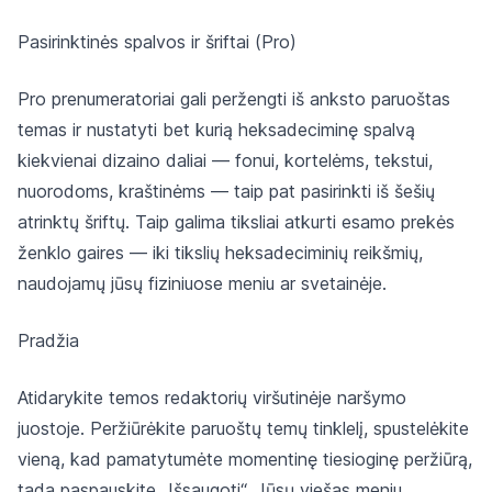
Pasirinktinės spalvos ir šriftai (Pro)
Pro prenumeratoriai gali peržengti iš anksto paruoštas
temas ir nustatyti bet kurią heksadeciminę spalvą
kiekvienai dizaino daliai — fonui, kortelėms, tekstui,
nuorodoms, kraštinėms — taip pat pasirinkti iš šešių
atrinktų šriftų. Taip galima tiksliai atkurti esamo prekės
ženklo gaires — iki tikslių heksadeciminių reikšmių,
naudojamų jūsų fiziniuose meniu ar svetainėje.
Pradžia
Atidarykite temos redaktorių viršutinėje naršymo
juostoje. Peržiūrėkite paruoštų temų tinklelį, spustelėkite
vieną, kad pamatytumėte momentinę tiesioginę peržiūrą,
tada paspauskite „Išsaugoti“. Jūsų viešas meniu