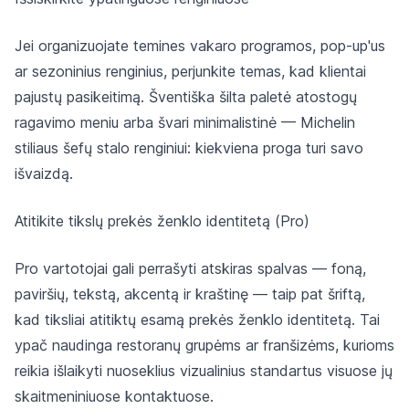
Jei organizuojate temines vakaro programos, pop-up'us
ar sezoninius renginius, perjunkite temas, kad klientai
pajustų pasikeitimą. Šventiška šilta paletė atostogų
ragavimo meniu arba švari minimalistinė — Michelin
stiliaus šefų stalo renginiui: kiekviena proga turi savo
išvaizdą.
Atitikite tikslų prekės ženklo identitetą (Pro)
Pro vartotojai gali perrašyti atskiras spalvas — foną,
paviršių, tekstą, akcentą ir kraštinę — taip pat šriftą,
kad tiksliai atitiktų esamą prekės ženklo identitetą. Tai
ypač naudinga restoranų grupėms ar franšizėms, kurioms
reikia išlaikyti nuoseklius vizualinius standartus visuose jų
skaitmeniniuose kontaktuose.