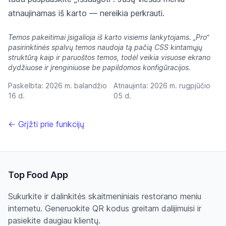
atnaujinamas iš karto — nereikia perkrauti.
Temos pakeitimai įsigalioja iš karto visiems lankytojams. „Pro“
pasirinktinės spalvų temos naudoja tą pačią CSS kintamųjų
struktūrą kaip ir paruoštos temos, todėl veikia visuose ekrano
dydžiuose ir įrenginiuose be papildomos konfigūracijos.
Paskelbta:
2026 m. balandžio
Atnaujinta:
2026 m. rugpjūčio
16 d.
05 d.
← Grįžti prie funkcijų
Top Food App
Sukurkite ir dalinkitės skaitmeniniais restorano meniu
internetu. Generuokite QR kodus greitam dalijimuisi ir
pasiekite daugiau klientų.