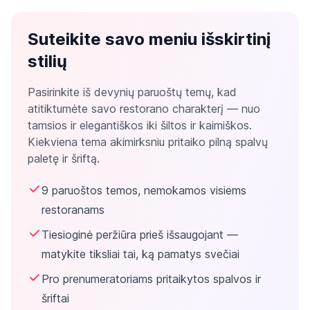
Suteikite savo meniu išskirtinį
stilių
Pasirinkite iš devynių paruoštų temų, kad
atitiktumėte savo restorano charakterį — nuo
tamsios ir elegantiškos iki šiltos ir kaimiškos.
Kiekviena tema akimirksniu pritaiko pilną spalvų
paletę ir šriftą.
9 paruoštos temos, nemokamos visiems
restoranams
Tiesioginė peržiūra prieš išsaugojant —
matykite tiksliai tai, ką pamatys svečiai
Pro prenumeratoriams pritaikytos spalvos ir
šriftai