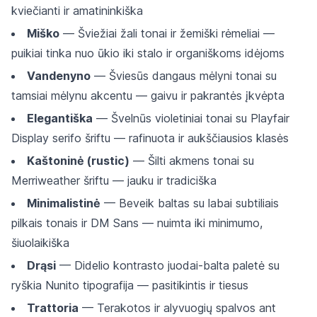
kviečianti ir amatininkiška
Miško
— Šviežiai žali tonai ir žemiški rėmeliai —
puikiai tinka nuo ūkio iki stalo ir organiškoms idėjoms
Vandenyno
— Šviesūs dangaus mėlyni tonai su
tamsiai mėlynu akcentu — gaivu ir pakrantės įkvėpta
Elegantiška
— Švelnūs violetiniai tonai su Playfair
Display serifo šriftu — rafinuota ir aukščiausios klasės
Kaštoninė (rustic)
— Šilti akmens tonai su
Merriweather šriftu — jauku ir tradiciška
Minimalistinė
— Beveik baltas su labai subtiliais
pilkais tonais ir DM Sans — nuimta iki minimumo,
šiuolaikiška
Drąsi
— Didelio kontrasto juodai-balta paletė su
ryškia Nunito tipografija — pasitikintis ir tiesus
Trattoria
— Terakotos ir alyvuogių spalvos ant