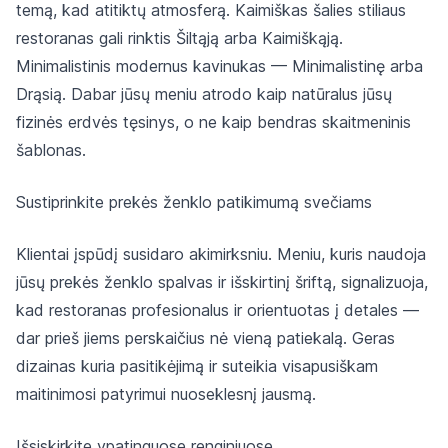
temą, kad atitiktų atmosferą. Kaimiškas šalies stiliaus
restoranas gali rinktis Šiltąją arba Kaimiškąją.
Minimalistinis modernus kavinukas — Minimalistinę arba
Drąsią. Dabar jūsų meniu atrodo kaip natūralus jūsų
fizinės erdvės tęsinys, o ne kaip bendras skaitmeninis
šablonas.
Sustiprinkite prekės ženklo patikimumą svečiams
Klientai įspūdį susidaro akimirksniu. Meniu, kuris naudoja
jūsų prekės ženklo spalvas ir išskirtinį šriftą, signalizuoja,
kad restoranas profesionalus ir orientuotas į detales —
dar prieš jiems perskaičius nė vieną patiekalą. Geras
dizainas kuria pasitikėjimą ir suteikia visapusiškam
maitinimosi patyrimui nuoseklesnį jausmą.
Išsiskirkite ypatinguose renginiuose