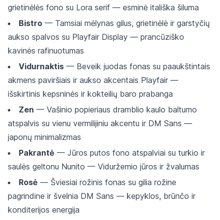
grietinėlės fono su Lora serif — esminė itališka šiluma
Bistro
— Tamsiai mėlynas gilus, grietinėlė ir garstyčių
aukso spalvos su Playfair Display — prancūziško
kavinės rafinuotumas
Vidurnaktis
— Beveik juodas fonas su paaukštintais
akmens paviršiais ir aukso akcentais Playfair —
išskirtinis kepsninės ir kokteilių baro prabanga
Zen
— Vašinio popieriaus dramblio kaulo baltumo
atspalvis su vienu vermilijiniu akcentu ir DM Sans —
japonų minimalizmas
Pakrantė
— Jūros putos fono atspalviai su turkio ir
saulės geltonu Nunito — Viduržemio jūros ir žvalumas
Rosė
— Šviesiai rožinis fonas su gilia rožine
pagrindine ir švelnia DM Sans — kepyklos, brūnčo ir
konditerijos energija