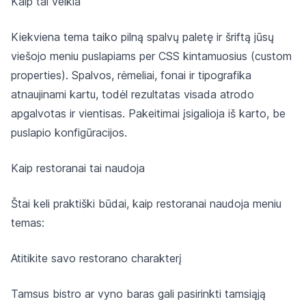
Kaip tai veikia
Kiekviena tema taiko pilną spalvų paletę ir šriftą jūsų
viešojo meniu puslapiams per CSS kintamuosius (custom
properties). Spalvos, rėmeliai, fonai ir tipografika
atnaujinami kartu, todėl rezultatas visada atrodo
apgalvotas ir vientisas. Pakeitimai įsigalioja iš karto, be
puslapio konfigūracijos.
Kaip restoranai tai naudoja
Štai keli praktiški būdai, kaip restoranai naudoja meniu
temas:
Atitikite savo restorano charakterį
Tamsus bistro ar vyno baras gali pasirinkti tamsiąją