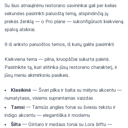
Su šiuo atnaujinimu restorano savininkai gali per kelias
sekundes pasirinkti paruoštą temą, atspindinčią jų
prekės ženklą — o Pro plane — sukonfigūruoti kiekvieną
spalvą atskirai.
9 iš anksto paruoštos temos, iš kurių galite pasirinkti
Kiekviena tema — pilna, kruopščiai sukurta paletė.
Pasirinkite tą, kuri atitinka jūsų restorano charakterį, ir
jūsų meniu akimirksniu pasikeis.
Klasikinė
— Švari pilka ir balta su mėlynu akcentu —
numatytasis, visiems suprantamas vaizdas
Tamsi
— Tamsūs anglies fonai su šviesiu tekstu ir
indigo akcentu — elegantiška ir modernu
Šilta
— Gintaro ir medaus tonai su Lora šriftu —