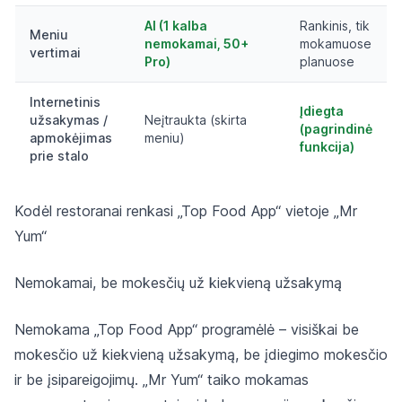
AI (1 kalba
Rankinis, tik
Meniu
nemokamai, 50+
mokamuose
vertimai
Pro)
planuose
Internetinis
Įdiegta
užsakymas /
Neįtraukta (skirta
(pagrindinė
apmokėjimas
meniu)
funkcija)
prie stalo
Kodėl restoranai renkasi „Top Food App“ vietoje „Mr
Yum“
Nemokamai, be mokesčių už kiekvieną užsakymą
Nemokama „Top Food App“ programėlė – visiškai be
mokesčio už kiekvieną užsakymą, be įdiegimo mokesčio
ir be įsipareigojimų. „Mr Yum“ taiko mokamas