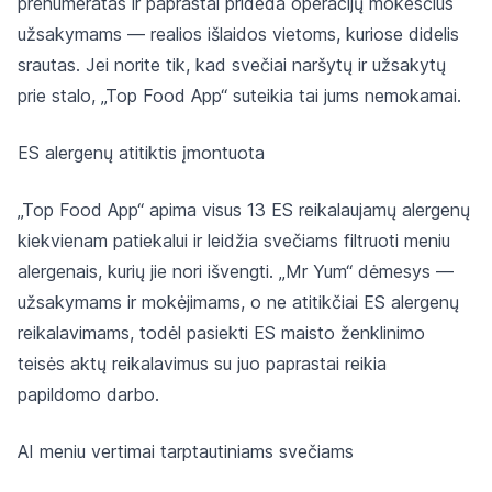
prenumeratas ir paprastai prideda operacijų mokesčius
užsakymams — realios išlaidos vietoms, kuriose didelis
srautas. Jei norite tik, kad svečiai naršytų ir užsakytų
prie stalo, „Top Food App“ suteikia tai jums nemokamai.
ES alergenų atitiktis įmontuota
„Top Food App“ apima visus 13 ES reikalaujamų alergenų
kiekvienam patiekalui ir leidžia svečiams filtruoti meniu
alergenais, kurių jie nori išvengti. „Mr Yum“ dėmesys —
užsakymams ir mokėjimams, o ne atitikčiai ES alergenų
reikalavimams, todėl pasiekti ES maisto ženklinimo
teisės aktų reikalavimus su juo paprastai reikia
papildomo darbo.
AI meniu vertimai tarptautiniams svečiams