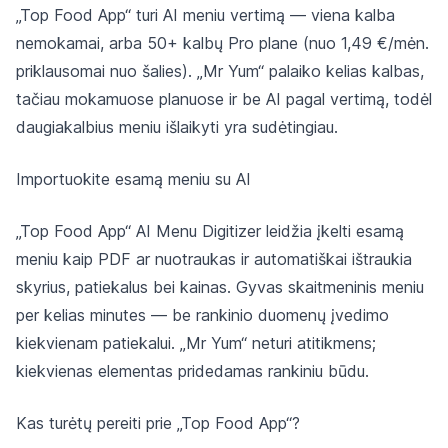
„Top Food App“ turi AI meniu vertimą — viena kalba
nemokamai, arba 50+ kalbų Pro plane (nuo 1,49 €/mėn.
priklausomai nuo šalies). „Mr Yum“ palaiko kelias kalbas,
tačiau mokamuose planuose ir be AI pagal vertimą, todėl
daugiakalbius meniu išlaikyti yra sudėtingiau.
Importuokite esamą meniu su AI
„Top Food App“ AI Menu Digitizer leidžia įkelti esamą
meniu kaip PDF ar nuotraukas ir automatiškai ištraukia
skyrius, patiekalus bei kainas. Gyvas skaitmeninis meniu
per kelias minutes — be rankinio duomenų įvedimo
kiekvienam patiekalui. „Mr Yum“ neturi atitikmens;
kiekvienas elementas pridedamas rankiniu būdu.
Kas turėtų pereiti prie „Top Food App“?