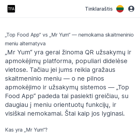
Tinklaraštis
„Top Food App“ vs „Mr Yum“ — nemokama skaitmeninio
meniu alternatyva
„Mr Yum“ yra gerai žinoma QR užsakymų ir
apmokėjimų platforma, populiari didelėse
vietose. Tačiau jei jums reikia gražaus
skaitmeninio meniu — o ne pilnos
apmokėjimo ir užsakymų sistemos — „Top
Food App“ padeda tai pasiekti greičiau, su
daugiau į meniu orientuotų funkcijų, ir
visiškai nemokamai. Štai kaip jos lyginasi.
Kas yra „Mr Yum“?