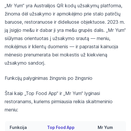
„Mr Yum“ yra Australijos QR kodų užsakymų platforma,
žinoma dėl užsakymo ir apmokėjimo prie stalo patirčių
baruose, restoranuose ir dideliuose objektuose. 2023 m.
ją įsigijo me&u ir dabar ji yra me&u grupės dalis. „Mr Yum“
siūlymas orientuotas į užsakymo srautą — meniu,
mokėjimus ir klientų duomenis — ir paprastai kainuoja
mėnesio prenumerata bei mokestis už kiekvieną
užsakymo sandorį.
Funkcijų palyginimas žingsnis po žingsnio
Štai kaip „Top Food App“ ir „Mr Yum“ lyginasi
restoranams, kuriems pirmiausia reikia skaitmeninio
meniu:
Funkcija
Top Food App
Mr Yum