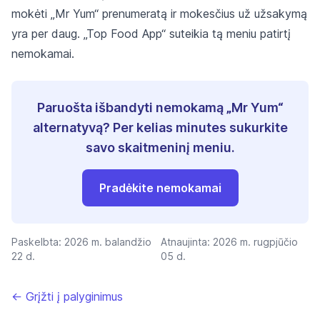
mokėti „Mr Yum“ prenumeratą ir mokesčius už užsakymą
yra per daug. „Top Food App“ suteikia tą meniu patirtį
nemokamai.
Paruošta išbandyti nemokamą „Mr Yum“
alternatyvą? Per kelias minutes sukurkite
savo skaitmeninį meniu.
Pradėkite nemokamai
Paskelbta:
2026 m. balandžio
Atnaujinta:
2026 m. rugpjūčio
22 d.
05 d.
← Grįžti į palyginimus