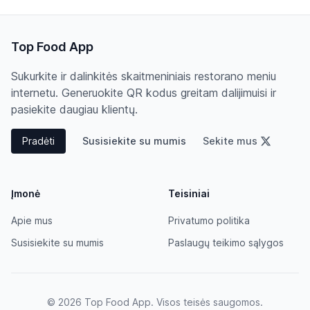
Top Food App
Sukurkite ir dalinkitės skaitmeniniais restorano meniu
internetu. Generuokite QR kodus greitam dalijimuisi ir
pasiekite daugiau klientų.
Pradėti
Susisiekite su mumis
Sekite mus
Įmonė
Teisiniai
Apie mus
Privatumo politika
Susisiekite su mumis
Paslaugų teikimo sąlygos
© 2026 Top Food App. Visos teisės saugomos.