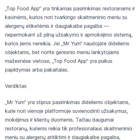
„Top Food App“ yra tinkamas pasirinkimas restoranams ir
kavinėms, kurios nori tvarkingo skaitmeninio meniu su
alergenų etiketėmis ir daugiakalbe pagalba —
nepermokant už pilną užsakymo ir apmokėjimo sistemą,
kurios jiems nereikia. Jei „Mr Yum“ naudojate dideliems
objektams, bet norite geresnio meniu lankytojams
mažesnėse vietose, „Top Food App“ yra puikus
papildymas arba pakaitalas.
Verdiktas
„Mr Yum“ yra stiprus pasirinkimas dideliems objektams,
kurie nori vienoje platformoje suvienodinti užsakymus,
mokėjimus ir klientų duomenis. Tačiau daugumai
restoranų, kuriems reikia tik profesionalaus skaitmeninio
meniu su alergenų atitiktimi ir daugiakalbe pagalba,