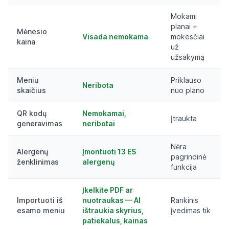
Mokami
planai +
Mėnesio
Visada nemokama
mokesčiai
kaina
už
užsakymą
Meniu
Priklauso
Neribota
skaičius
nuo plano
QR kodų
Nemokamai,
Įtraukta
generavimas
neribotai
Nėra
Alergenų
Įmontuoti 13 ES
pagrindinė
ženklinimas
alergenų
funkcija
Įkelkite PDF ar
Importuoti iš
nuotraukas — AI
Rankinis
esamo meniu
ištraukia skyrius,
įvedimas tik
patiekalus, kainas