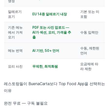
생성
알레르기
기본 또는 미
EU 14종 알레르기 내장
표기
포함
기존 메뉴
PDF 또는 사진 업로드 —
에서 가져
AI가 섹션, 요리, 가격을 추
수동 입력만
오기
출
수동, 제한된
메뉴 번역
AI 기반, 50+ 언어
언어
요금제에 따
요리 사진
무제한, 최적화됨
라 제한
레스토랑들이 BuenaCarta보다 Top Food App을 선택하는
이유
완전 무료 — 구독 불필요