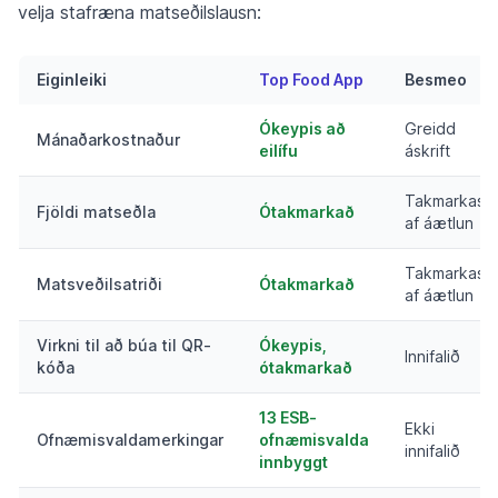
velja stafræna matseðilslausn:
Eiginleiki
Top Food App
Besmeo
Ókeypis að
Greidd
Mánaðarkostnaður
eilífu
áskrift
Takmarkast
Fjöldi matseðla
Ótakmarkað
af áætlun
Takmarkast
Matsveðilsatriði
Ótakmarkað
af áætlun
Virkni til að búa til QR-
Ókeypis,
Innifalið
kóða
ótakmarkað
13 ESB-
Ekki
Ofnæmisvaldamerkingar
ofnæmisvalda
innifalið
innbyggt