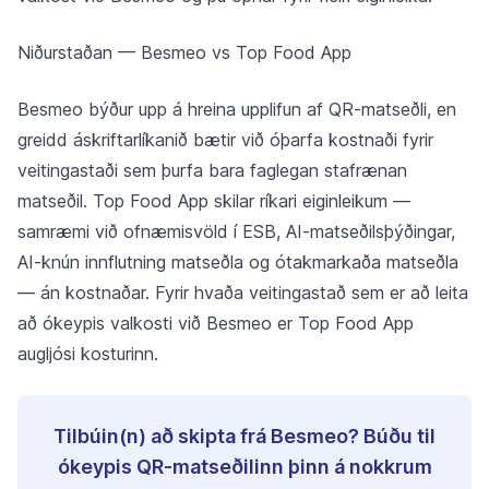
Niðurstaðan — Besmeo vs Top Food App
Besmeo býður upp á hreina upplifun af QR-matseðli, en
greidd áskriftarlíkanið bætir við óþarfa kostnaði fyrir
veitingastaði sem þurfa bara faglegan stafrænan
matseðil. Top Food App skilar ríkari eiginleikum —
samræmi við ofnæmisvöld í ESB, AI-matseðilsþýðingar,
AI-knún innflutning matseðla og ótakmarkaða matseðla
— án kostnaðar. Fyrir hvaða veitingastað sem er að leita
að ókeypis valkosti við Besmeo er Top Food App
augljósi kosturinn.
Tilbúin(n) að skipta frá Besmeo? Búðu til
ókeypis QR-matseðilinn þinn á nokkrum