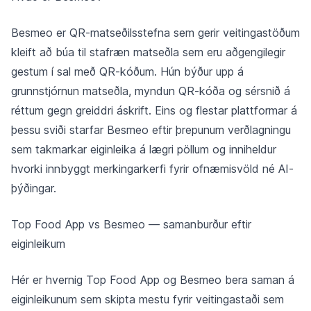
Besmeo er QR-matseðilsstefna sem gerir veitingastöðum
kleift að búa til stafræn matseðla sem eru aðgengilegir
gestum í sal með QR-kóðum. Hún býður upp á
grunnstjórnun matseðla, myndun QR-kóða og sérsnið á
réttum gegn greiddri áskrift. Eins og flestar plattformar á
þessu sviði starfar Besmeo eftir þrepunum verðlagningu
sem takmarkar eiginleika á lægri pöllum og inniheldur
hvorki innbyggt merkingarkerfi fyrir ofnæmisvöld né AI-
þýðingar.
Top Food App vs Besmeo — samanburður eftir
eiginleikum
Hér er hvernig Top Food App og Besmeo bera saman á
eiginleikunum sem skipta mestu fyrir veitingastaði sem