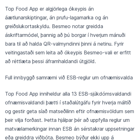
Top Food App er algjörlega ókeypis án
áætlunarskiptingar, án prufu-lagamarka og án
greiðslukortaskyldu. Besmeo notar greidda
áskriftarmódel, þannig að þú borgar í hverjum mánuði
bara til að halda QR-valmyndinni þinni á netinu. Fyrir
veitingastaði sem leita að ókeypis Besmeo-vali er erfitt
að réttlæta þessi áframhaldandi útgjöld.
Full innbyggð samræmi við ESB-reglur um ofnæmisvalda
Top Food App inniheldur alla 13 ESB-sjúkdómsvaldandi
ofnæmisvaldandi þætti í staðalútgáfu fyrir hverja máltíð
og gestir geta síað matseðilinn eftir ofnæmisvöldum sem
þeir vilja forðast. Þetta hjálpar þér að uppfylla reglur um
matvælamerkingar innan ESB án sérstakrar uppsetningar
eða greiddra viðbóta. Besmeo býður ekki upp á