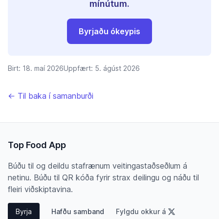
mínútum.
Byrjaðu ókeypis
Birt:
18. maí 2026
Uppfært:
5. ágúst 2026
← Til baka í samanburði
Top Food App
Búðu til og deildu stafrænum veitingastaðseðlum á
netinu. Búðu til QR kóða fyrir strax deilingu og náðu til
fleiri viðskiptavina.
Byrja
Hafðu samband
Fylgdu okkur á