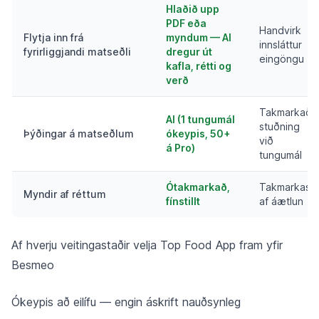
Hlaðið upp
PDF eða
Handvirk
Flytja inn frá
myndum — AI
innsláttur
fyrirliggjandi matseðli
dregur út
eingöngu
kafla, rétti og
verð
Takmarkað
AI (1 tungumál
stuðning
Þýðingar á matseðlum
ókeypis, 50+
við
á Pro)
tungumál
Ótakmarkað,
Takmarkast
Myndir af réttum
fínstillt
af áætlun
Af hverju veitingastaðir velja Top Food App fram yfir
Besmeo
Ókeypis að eilífu — engin áskrift nauðsynleg