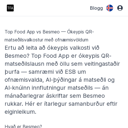
Blogg
Top Food App vs Besmeo — Ókeypis QR-
matseðilsvalkostur með ofnæmisvöldum
Ertu að leita að ókeypis valkosti við
Besmeo? Top Food App er ókeypis QR-
matseðilslausn með öllu sem veitingastaðir
þurfa — samræmi við ESB um
ofnæmisvalda, AI-þýðingar á matseðli og
AI-knúinn innflutningur matseðils — án
mánaðarlegrar áskriftar sem Besmeo
rukkar. Hér er ítarlegur samanburður eftir
eiginleikum.
Hvað er Besmeo?