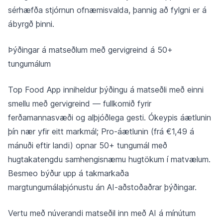
sérhæfða stjórnun ofnæmisvalda, þannig að fylgni er á
ábyrgð þinni.
Þýðingar á matseðlum með gervigreind á 50+
tungumálum
Top Food App inniheldur þýðingu á matseðli með einni
smellu með gervigreind — fullkomið fyrir
ferðamannasvæði og alþjóðlega gesti. Ókeypis áætlunin
þín nær yfir eitt markmál; Pro-áætlunin (frá €1,49 á
mánuði eftir landi) opnar 50+ tungumál með
hugtakatengdu samhengisnæmu hugtökum í matvælum.
Besmeo býður upp á takmarkaða
margtungumálaþjónustu án AI-aðstoðaðrar þýðingar.
Vertu með núverandi matseðil inn með AI á mínútum