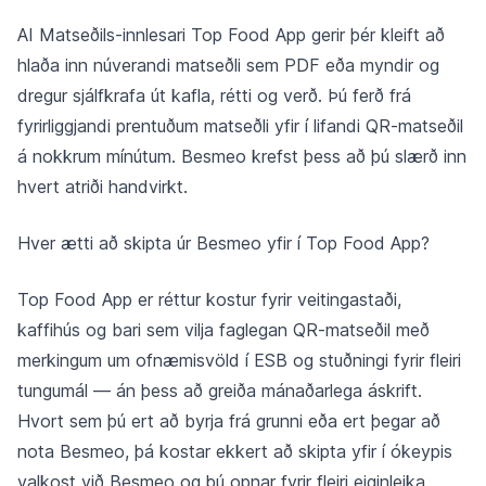
AI Matseðils-innlesari Top Food App gerir þér kleift að
hlaða inn núverandi matseðli sem PDF eða myndir og
dregur sjálfkrafa út kafla, rétti og verð. Þú ferð frá
fyrirliggjandi prentuðum matseðli yfir í lifandi QR-matseðil
á nokkrum mínútum. Besmeo krefst þess að þú slærð inn
hvert atriði handvirkt.
Hver ætti að skipta úr Besmeo yfir í Top Food App?
Top Food App er réttur kostur fyrir veitingastaði,
kaffihús og bari sem vilja faglegan QR-matseðil með
merkingum um ofnæmisvöld í ESB og stuðningi fyrir fleiri
tungumál — án þess að greiða mánaðarlega áskrift.
Hvort sem þú ert að byrja frá grunni eða ert þegar að
nota Besmeo, þá kostar ekkert að skipta yfir í ókeypis
valkost við Besmeo og þú opnar fyrir fleiri eiginleika.