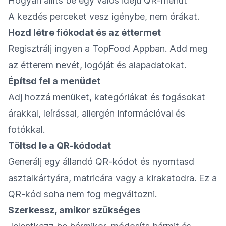
Hogyan állíts be egy valós idejű QR-menüt
A kezdés perceket vesz igénybe, nem órákat.
Hozd létre fiókodat és az éttermet
Regisztrálj ingyen a TopFood Appban. Add meg
az étterem nevét, logóját és alapadatokat.
Építsd fel a menüdet
Adj hozzá menüket, kategóriákat és fogásokat
árakkal, leírással, allergén információval és
fotókkal.
Töltsd le a QR-kódodat
Generálj egy állandó QR-kódot és nyomtasd
asztalkártyára, matricára vagy a kirakatodra. Ez a
QR-kód soha nem fog megváltozni.
Szerkessz, amikor szükséges