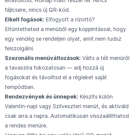
eltávolítod. Holnap mást teszel fel. Nincs
fájlcsere, nincs új QR-kód.
Elkelt fogások:
Elfogyott a rizottó?
Eltüntetheted a menüből egy koppintással, hogy
egy vendég se rendeljen olyat, amit nem tudsz
felszolgálni.
Szezonális menüváltozások:
Válts a téli menüről
a tavaszira fokozatosan — adj hozzá új
fogásokat és távolítsd el a régieket saját
tempódban.
Rendezvények és ünnepek:
Készíts külön
Valentin-napi vagy Szilveszteri menüt, és aktiváld
csak arra a napra. Automatikusan visszaállíthatod
a rendes menüre.