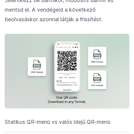
Jelentkezz be bármikor, módosíts bármit és
mentsd el. A vendégeid a következő
beolvasáskor azonnal látják a frissítést.
Statikus QR-menü vs valós idejű QR-menü