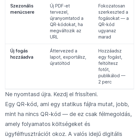
Szezonális
Új PDF-et
Fokozatosan
menücsere
tervezel,
szerkeszted a
újranyomtatod a
fogásokat — a
QR-kódokat, ha
QR-kód
megváltozik az
ugyanaz
URL
marad
Új fogás
Áttervezed a
Hozzáadsz
hozzáadva
lapot, exportálsz,
egy fogást,
újratöltöd
feltöltesz
fotót,
publikálod —
2 perc
Ne nyomtasd újra. Kezdj el frissíteni.
Egy QR-kód, ami egy statikus fájlra mutat, jobb,
mint ha nincs QR-kód — de ez csak félmegoldás,
amely folyamatos költségeket és
ügyfélfrusztrációt okoz. A valós idejű digitális