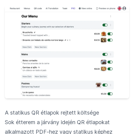
A statikus QR étlapok rejtett költsége
Sok étterem a járvány idején QR étlapokat
alkalmazott PDF-hez vagy statikus képhez