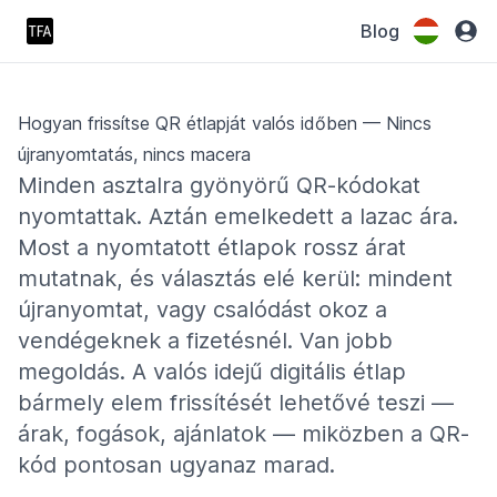
Blog
Hogyan frissítse QR étlapját valós időben — Nincs
újranyomtatás, nincs macera
Minden asztalra gyönyörű QR-kódokat
nyomtattak. Aztán emelkedett a lazac ára.
Most a nyomtatott étlapok rossz árat
mutatnak, és választás elé kerül: mindent
újranyomtat, vagy csalódást okoz a
vendégeknek a fizetésnél. Van jobb
megoldás. A valós idejű digitális étlap
bármely elem frissítését lehetővé teszi —
árak, fogások, ajánlatok — miközben a QR-
kód pontosan ugyanaz marad.