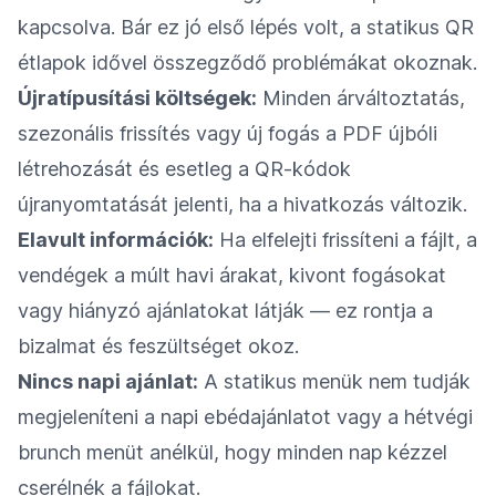
kapcsolva. Bár ez jó első lépés volt, a statikus QR
étlapok idővel összegződő problémákat okoznak.
Újratípusítási költségek:
Minden árváltoztatás,
szezonális frissítés vagy új fogás a PDF újbóli
létrehozását és esetleg a QR-kódok
újranyomtatását jelenti, ha a hivatkozás változik.
Elavult információk:
Ha elfelejti frissíteni a fájlt, a
vendégek a múlt havi árakat, kivont fogásokat
vagy hiányzó ajánlatokat látják — ez rontja a
bizalmat és feszültséget okoz.
Nincs napi ajánlat:
A statikus menük nem tudják
megjeleníteni a napi ebédajánlatot vagy a hétvégi
brunch menüt anélkül, hogy minden nap kézzel
cserélnék a fájlokat.