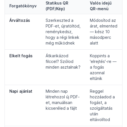
Statikus QR
Valós idejű
Forgatókönyv
(PDF/Kép)
QR-menü
Árváltozás
Szerkeszted a
Módosítod az
PDF-et, újratöltöd,
árat, elmented
reménykedsz,
— kész 10
hogy a régi linkek
másodperc
még működnek
alatt
Elkelt fogás
Átkarikázod
Koppints a
filccel? Szólod
'elrejtés'-re —
minden asztalnak?
a fogás
azonnal
eltűnik
Napi ajánlat
Minden nap
Reggel
létrehozol új PDF-
hozzáadod a
et, manuálisan
fogást, a
kicseréled a fájlt
szolgáltatás
után
eltávolítod