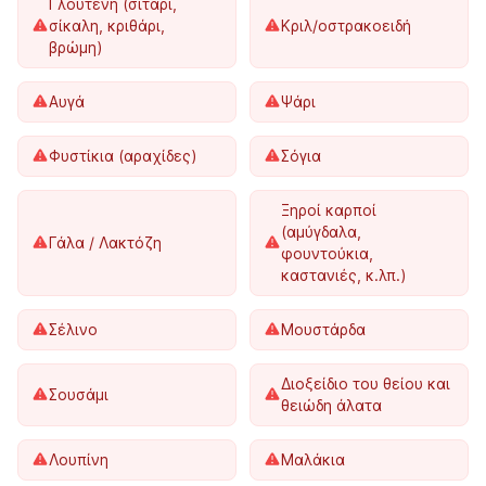
Γλουτένη (σιτάρι,
σίκαλη, κριθάρι,
Κριλ/οστρακοειδή
βρώμη)
Αυγά
Ψάρι
Φυστίκια (αραχίδες)
Σόγια
Ξηροί καρποί
(αμύγδαλα,
Γάλα / Λακτόζη
φουντούκια,
καστανιές, κ.λπ.)
Σέλινο
Μουστάρδα
Διοξείδιο του θείου και
Σουσάμι
θειώδη άλατα
Λουπίνη
Μαλάκια