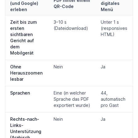
PDF hinter einem
(und Google)
digitales
QR-Code
erleben
Menü
Zeit bis zum
3–10 s
Unter 1 s
ersten
(Dateidownload)
(responsives
sichtbaren
HTML)
Gericht auf
dem
Mobilgerät
Ohne
Nein
Ja
Herauszoomen
lesbar
Sprachen
Eine (in welcher
44,
Sprache das PDF
automatisch
exportiert wurde)
pro Gast
Rechts-nach-
Nein
Ja
Links-
Unterstützung
(Arabisch,