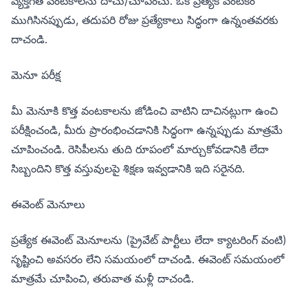
వ్యక్తిగత వంటకాలను దాచు/చూపించు. ఒక ప్రత్యేక వంటకం
ముగిసినప్పుడు, తదుపరి రోజు ప్రత్యేకాలు సిద్ధంగా ఉన్నంతవరకు
దాచండి.
మెనూ పరీక్ష
మీ మెనూకి కొత్త వంటకాలను జోడించి వాటిని దాచినట్లుగా ఉంచి
పరీక్షించండి, మీరు ప్రారంభించడానికి సిద్ధంగా ఉన్నప్పుడు మాత్రమే
చూపించండి. రెసిపీలను తుది రూపంలో మార్చుకోవడానికి లేదా
సిబ్బందిని కొత్త వస్తువులపై శిక్షణ ఇవ్వడానికి ఇది సరైనది.
ఈవెంట్ మెనూలు
ప్రత్యేక ఈవెంట్ మెనూలను (ప్రైవేట్ పార్టీలు లేదా క్యాటరింగ్ వంటి)
సృష్టించి అవసరం లేని సమయంలో దాచండి. ఈవెంట్ సమయంలో
మాత్రమే చూపించి, తరువాత మళ్లీ దాచండి.