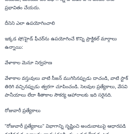
ప్రభావితం చేయదు.
దీనిని ఎలా ఉపయోగించాలి
ఇక్కడ షో/హైడ్ ఫీచర్‌ను ఉపయోగించే కొన్ని ప్రాక్టికల్ మార్గాలు
ఉన్నాయి:
వేళాకాల మెనూ నిర్వహణ
వేళాకాల వస్తువులు వాటి సీజన్ ముగిసినప్పుడు దాచండి, వాటి స్టాక్
తిరిగి వచ్చినప్పుడు త్వరగా చూపించండి. సెలవుల ప్రత్యేకాలు, వేసవి
పానీయాలు లేదా శీతాకాల సౌకర్య ఆహారాలకు ఇది సరైనది.
రోజువారీ ప్రత్యేకాలు
"రోజువారీ ప్రత్యేకాలు" విభాగాన్ని సృష్టించి అందుబాటుపై ఆధారపడి