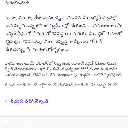
ప్రారంభించండి
మెనూ, విభాగం, లేదా వంటకాన్ని దాచడానికి, మీ అడ్మిన్ ప్యానెల్లో
దాని పక్కన ఉన్న టోగుల్ స్విచ్‌ను క్లిక్ చేయండి. దాచిన అంశాలు మీ
అడ్మిన్ వీక్షణలో గ్రే రంగులో కనిపిస్తాయి మరియు మీ పబ్లిక్ మెనూలో
కస్టమర్లకు కనిపించవు. మీరు ఎప్పుడైనా వీక్షణను టోగుల్
చేయవచ్చు, మీ కంటెంట్ కోల్పోకుండా.
దాచిన అంశాలు మీ డేటాబేస్‌లో నిల్వ ఉంటాయి కానీ పబ్లిక్ వీక్షణల నుండి
ఫిల్టర్ చేయబడతాయి. ఇది మీ కంటెంట్ ఎప్పుడూ కోల్పోకుండా ఉండటానికి
మరియు వీక్షణను తిరిగి ఆన్ చేసి సులభంగా పునరుద్ధరించడానికి నిర్ధారిస్తుంది.
ప్రచురించబడింది:
22 అక్టోబరు 2025
నవీకరించబడింది:
05 ఆగస్టు 2026
← ఫీచర్లకు తిరిగి వెళ్ళండి