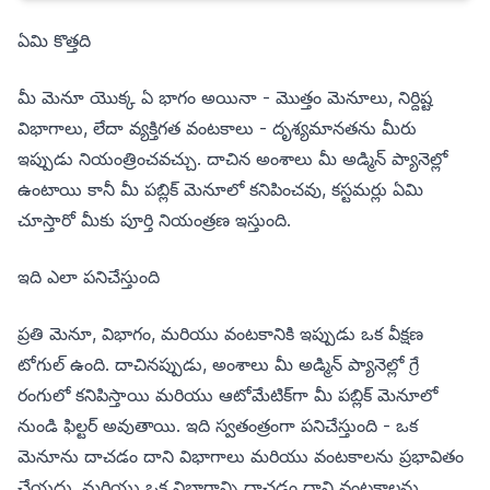
ఏమి కొత్తది
మీ మెనూ యొక్క ఏ భాగం అయినా - మొత్తం మెనూలు, నిర్దిష్ట
విభాగాలు, లేదా వ్యక్తిగత వంటకాలు - దృశ్యమానతను మీరు
ఇప్పుడు నియంత్రించవచ్చు. దాచిన అంశాలు మీ అడ్మిన్ ప్యానెల్లో
ఉంటాయి కానీ మీ పబ్లిక్ మెనూలో కనిపించవు, కస్టమర్లు ఏమి
చూస్తారో మీకు పూర్తి నియంత్రణ ఇస్తుంది.
ఇది ఎలా పనిచేస్తుంది
ప్రతి మెనూ, విభాగం, మరియు వంటకానికి ఇప్పుడు ఒక వీక్షణ
టోగుల్ ఉంది. దాచినప్పుడు, అంశాలు మీ అడ్మిన్ ప్యానెల్లో గ్రే
రంగులో కనిపిస్తాయి మరియు ఆటోమేటిక్‌గా మీ పబ్లిక్ మెనూలో
నుండి ఫిల్టర్ అవుతాయి. ఇది స్వతంత్రంగా పనిచేస్తుంది - ఒక
మెనూను దాచడం దాని విభాగాలు మరియు వంటకాలను ప్రభావితం
చేయదు, మరియు ఒక విభాగాన్ని దాచడం దాని వంటకాలను