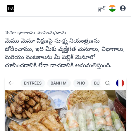
బ్లాగ్
మెనూ భాగాలను చూపించు/దాచు
మేము మెనూ వీక్షణపై సూక్ష్మ నియంత్రణను
జోడించాము, ఇది మీకు వ్యక్తిగత మెనూలు, విభాగాలు,
మరియు వంటకాలను మీ పబ్లిక్ మెనూలో
చూపించడానికి లేదా దాచడానికి అనుమతిస్తుంది.