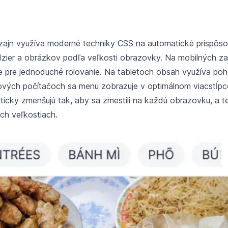
zajn využíva moderné techniky CSS na automatické prispôso
dzier a obrázkov podľa veľkosti obrazovky. Na mobilných z
ne pre jednoduché rolovanie. Na tabletoch obsah využíva po
lových počítačoch sa menu zobrazuje v optimálnom viacstĺp
icky zmenšujú tak, aby sa zmestili na každú obrazovku, a t
ch veľkostiach.