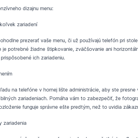
nzívneho dizajnu menu:
koľvek zariadení
ohodlne prezerať vaše menu, či už používajú telefón pri stol
e je potrebné žiadne štipkovanie, zväčšovanie ani horizontáln
prispôsobené ich zariadeniu.
nením
ľadu na telefóne v hornej lište administrácie, aby ste presne 
ilných zariadeniach. Pomáha vám to zabezpečiť, že fotogra
 rozloženie funguje správne ešte predtým, než to uvidia zákazn
 zariadenia