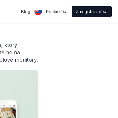
Blog
Prihlásiť sa
Zaregistrovať sa
, ktorý
teľné na
olové monitory.