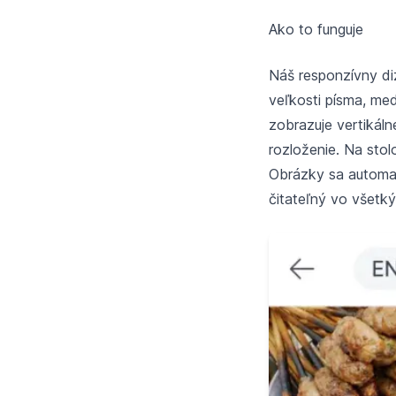
Ako to funguje
Náš responzívny di
veľkosti písma, me
zobrazuje vertikál
rozloženie. Na sto
Obrázky sa automat
čitateľný vo všetký