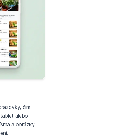
brazovky, čím
 tablet alebo
písma a obrázky,
ení.