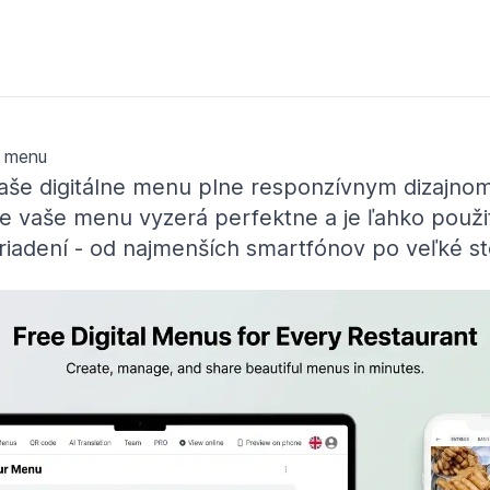
n menu
vaše digitálne menu plne responzívnym dizajnom
e vaše menu vyzerá perfektne a je ľahko použi
iadení - od najmenších smartfónov po veľké st