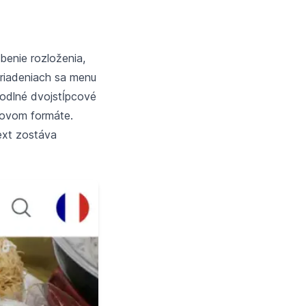
benie rozloženia,
ariadeniach sa menu
hodlné dvojstĺpcové
covom formáte.
ext zostáva