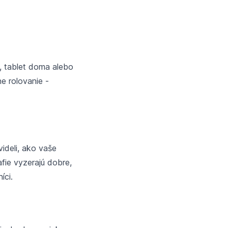
e, tablet doma alebo
e rolovanie -
videli, ako vaše
fie vyzerajú dobre,
íci.