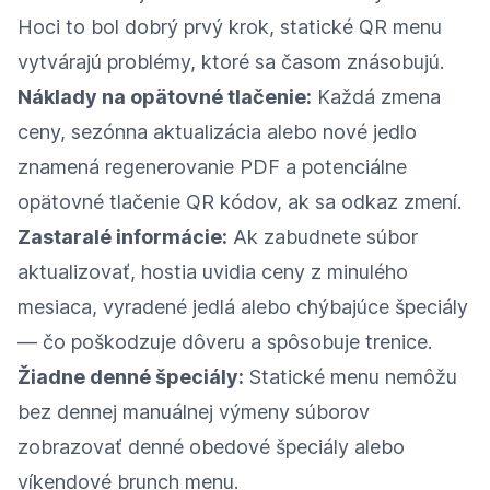
Hoci to bol dobrý prvý krok, statické QR menu
vytvárajú problémy, ktoré sa časom znásobujú.
Náklady na opätovné tlačenie:
Každá zmena
ceny, sezónna aktualizácia alebo nové jedlo
znamená regenerovanie PDF a potenciálne
opätovné tlačenie QR kódov, ak sa odkaz zmení.
Zastaralé informácie:
Ak zabudnete súbor
aktualizovať, hostia uvidia ceny z minulého
mesiaca, vyradené jedlá alebo chýbajúce špeciály
— čo poškodzuje dôveru a spôsobuje trenice.
Žiadne denné špeciály:
Statické menu nemôžu
bez dennej manuálnej výmeny súborov
zobrazovať denné obedové špeciály alebo
víkendové brunch menu.