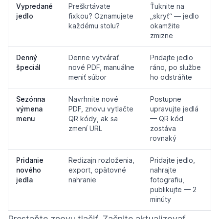
Vypredané
Preškrtávate
Ťuknite na
jedlo
fixkou? Oznamujete
„skryť“ — jedlo
každému stolu?
okamžite
zmizne
Denný
Denne vytvárať
Pridajte jedlo
špeciál
nové PDF, manuálne
ráno, po službe
meniť súbor
ho odstráňte
Sezónna
Navrhnite nové
Postupne
výmena
PDF, znovu vytlačte
upravujte jedlá
menu
QR kódy, ak sa
— QR kód
zmení URL
zostáva
rovnaký
Pridanie
Redizajn rozloženia,
Pridajte jedlo,
nového
export, opätovné
nahrajte
jedla
nahranie
fotografiu,
publikujte — 2
minúty
Prestaňte znovu tlačiť. Začnite aktualizovať.