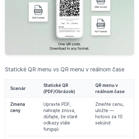
Statické QR menu vs QR menu v reálnom čase
Statické QR
QR menu v
Scenár
(PDF/Obrázok)
reálnom čase
Zmena
Upravte PDF,
Zmeňte cenu,
ceny
nahrajte znova,
uložte —
dúfajte, že staré
hotovo za 10
odkazy stále
sekúnd
fungujú