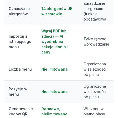
Zarządzanie
Oznaczanie
14 alergenów UE
alergenami
alergenów
w zestawie
(funkcja
podstawowa)
Wgraj PDF lub
Importuj z
zdjęcia — AI
Tylko ręczne
istniejącego
wyodrębnia
wprowadzanie
menu
sekcje, dania i
ceny
Ograniczona
Liczba menu
Nielimitowana
w zależności
od planu
Ograniczone
Pozycje w
Nielimitowane
w zależności
menu
od planu
Generowanie
Darmowe,
Wliczone w
kodów QR
nielimitowane
płatne plany