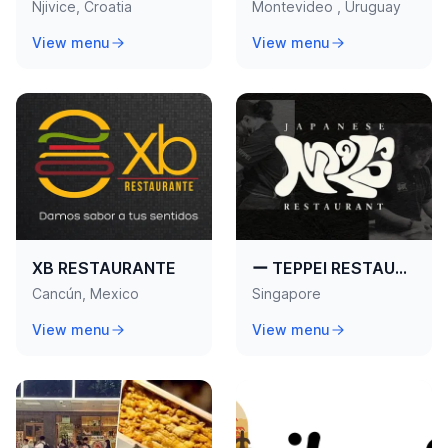
Njivice, Croatia
Montevideo , Uruguay
View menu
View menu
XB RESTAURANTE
ー TEPPEI RESTAURANT ー
Cancún, Mexico
Singapore
View menu
View menu