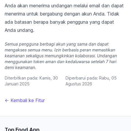
Anda akan menerima undangan melalui email dan dapat
menerima untuk bergabung dengan akun Anda. Tidak
ada batasan berapa banyak pengguna yang dapat
Anda undang.
Semua pengguna berbagi akun yang sama dan dapat
mengakses semua menu. Izin berbasis peran memastikan
keamanan sekaligus memungkinkan kolaborasi. Undangan
menggunakan token aman dan kedaluwarsa setelah 7 hari
demi keamanan.
Diterbitkan pada:
Kamis, 30
Diperbarui pada:
Rabu, 05
Januari 2025
Agustus 2026
← Kembali ke Fitur
Top Food App