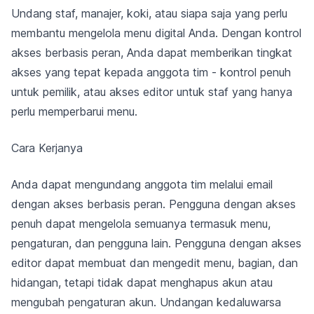
Undang staf, manajer, koki, atau siapa saja yang perlu
membantu mengelola menu digital Anda. Dengan kontrol
akses berbasis peran, Anda dapat memberikan tingkat
akses yang tepat kepada anggota tim - kontrol penuh
untuk pemilik, atau akses editor untuk staf yang hanya
perlu memperbarui menu.
Cara Kerjanya
Anda dapat mengundang anggota tim melalui email
dengan akses berbasis peran. Pengguna dengan akses
penuh dapat mengelola semuanya termasuk menu,
pengaturan, dan pengguna lain. Pengguna dengan akses
editor dapat membuat dan mengedit menu, bagian, dan
hidangan, tetapi tidak dapat menghapus akun atau
mengubah pengaturan akun. Undangan kedaluwarsa