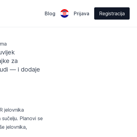
Blog
Prijava
Registracija
ima
uvijek
jke za
udi — i dodaje
R jelovnika
 sučelju. Planovi se
še jelovnika,