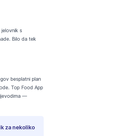
 jelovnik s
ade. Bilo da tek
egov besplatni plan
jevode. Top Food App
prijevodima —
ik za nekoliko