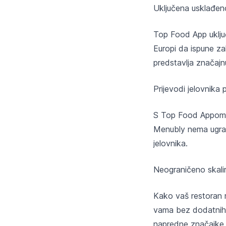
Uključena usklađen
Top Food App uključ
Europi da ispune z
predstavlja značajn
Prijevodi jelovnika
S Top Food Appom mo
Menubly nema ugrađe
jelovnika.
Neograničeno skali
Kako vaš restoran r
vama bez dodatnih t
napredne značajke,