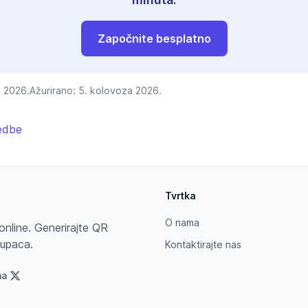
Započnite besplatno
a 2026.
Ažurirano:
5. kolovoza 2026.
edbe
Tvrtka
O nama
a online. Generirajte QR
kupaca.
Kontaktirajte nas
na