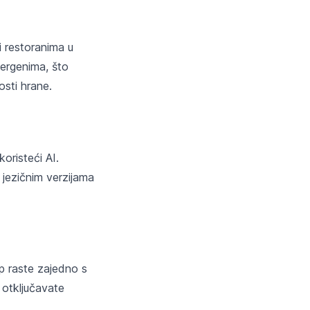
i restoranima u
lergenima, što
osti hrane.
oristeći AI.
 jezičnim verzijama
pp raste zajedno s
 otključavate