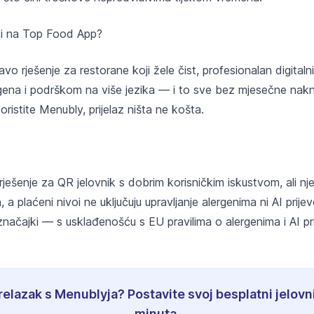
eći na Top Food App?
o rješenje za restorane koji žele čist, profesionalan digitalni
ena i podrškom na više jezika — i to sve bez mjesečne nakn
koristite Menubly, prijelaz ništa ne košta.
rješenje za QR jelovnik s dobrim korisničkim iskustvom, ali nj
, a plaćeni nivoi ne uključuju upravljanje alergenima ni AI pri
 značajki — s usklađenošću s EU pravilima o alergenima i AI 
elazak s Menublyja? Postavite svoj besplatni jelovn
minuta.