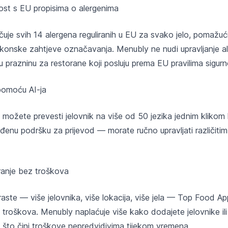
ost s EU propisima o alergenima
uje svih 14 alergena reguliranih u EU za svako jelo, pomažuć
akonske zahtjeve označavanja. Menubly ne nudi upravljanje a
u prazninu za restorane koji posluju prema EU pravilima sigurn
 pomoću AI-ja
žete prevesti jelovnik na više od 50 jezika jednim klikom k
nu podršku za prijevod — morate ručno upravljati različitim
ranje bez troškova
aste — više jelovnika, više lokacija, više jela — Top Food A
roškova. Menubly naplaćuje više kako dodajete jelovnike ili
 što čini troškove nepredvidivima tijekom vremena.