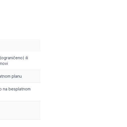
(ograničeno) ili
anovi
atnom planu
o na besplatnom