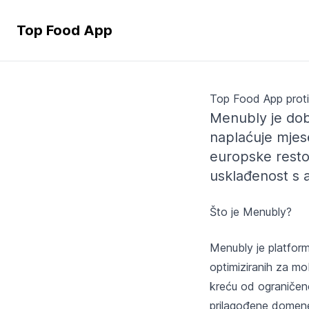
Top Food App
Top Food App proti
Menubly je dobr
naplaćuje mjes
europske resto
usklađenost s a
Što je Menubly?
Menubly je platform
optimiziranih za mo
kreću od ograničeno
prilagođene domene 