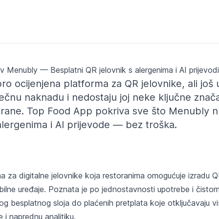
v Menubly — Besplatni QR jelovnik s alergenima i AI prijevod
o ocijenjena platforma za QR jelovnike, ali još 
ečnu naknadu i nedostaju joj neke ključne znača
rane. Top Food App pokriva sve što Menubly n
lergenima i AI prijevode — bez troška.
a za digitalne jelovnike koja restoranima omogućuje izradu Q
bilne uređaje. Poznata je po jednostavnosti upotrebe i čistom
g besplatnog sloja do plaćenih pretplata koje otključavaju vi
i naprednu analitiku.