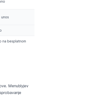
pno
i unos
o
o na besplatnom
dove. Menublyjev
 isprobavanje