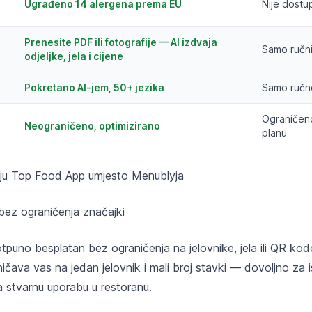
Ugrađeno 14 alergena prema EU
Nije dostu
Prenesite PDF ili fotografije — AI izdvaja
Samo ručn
odjeljke, jela i cijene
Pokretano AI-jem, 50+ jezika
Samo ručn
Ograničen
Neograničeno, optimizirano
planu
raju Top Food App umjesto Menublyja
bez ograničenja značajki
puno besplatan bez ograničenja na jelovnike, jela ili QR ko
ničava vas na jedan jelovnik i mali broj stavki — dovoljno za
za stvarnu uporabu u restoranu.