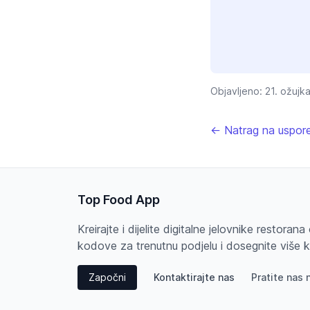
Objavljeno:
21. ožujk
← Natrag na uspor
Top Food App
Kreirajte i dijelite digitalne jelovnike restoran
kodove za trenutnu podjelu i dosegnite više 
Započni
Kontaktirajte nas
Pratite nas 