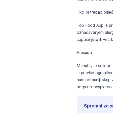
Tko bi trebao prij
Top Food App je prav
označavanjem alerg
započinjete ili već 
Presuda
Menubly je solidno 
je previše ograničen
nudi potpuniji skup
potpuno besplatno.
Spremni za pr