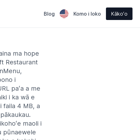
Blog
Komo i loko
Kākoʻo
 ʻaina ma hope
ft Restaurant
onMenu,
pono i
i URL paʻa a me
iki i ka wā e
i faila 4 MB, a
a pākaukau.
ikohoʻe maoli i
enu pūnaewele