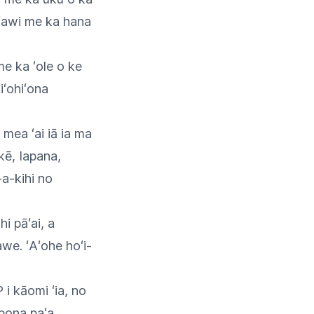
āʻawi me ka hana
e ka ʻole o ke
iʻohiʻona
 mea ʻai iā ia ma
ākē, Iapana,
a-kihi no
hi pāʻai, a
we. ʻAʻohe hoʻi-
i kāomi ʻia, no
epona paʻa.