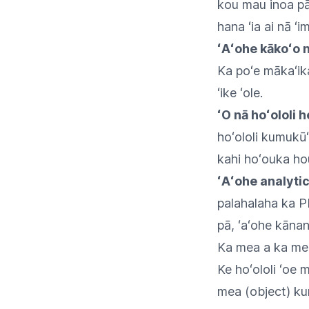
kou mau inoa pā
hana ʻia ai nā ʻ
ʻAʻohe kākoʻo n
Ka poʻe mākaʻika
ʻike ʻole.
ʻO nā hoʻololi h
hoʻololi kumukūʻ
kahi hoʻouka ho
ʻAʻohe analytic
palahalaha ka PD
pā, ʻaʻohe kānan
Ka mea a ka menu
Ke hoʻololi ʻoe 
mea (object) kum