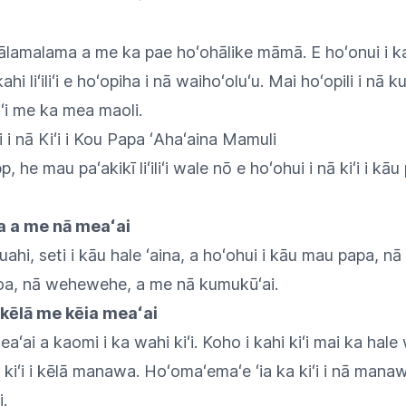
mālamalama a me ka pae hoʻohālike māmā. E hoʻonui i ka
ahi liʻiliʻi e hoʻopiha i nā waihoʻoluʻu. Mai hoʻopili i nā 
iʻi me ka mea maoli.
i nā Kiʻi i Kou Papa ʻAhaʻaina Mamuli
e mau paʻakikī liʻiliʻi wale nō e hoʻohui i nā kiʻi i kāu
a a me nā meaʻai
hi, seti i kāu hale ʻaina, a hoʻohui i kāu mau papa, n
oa, nā wehewehe, a me nā kumukūʻai.
 kēlā me kēia meaʻai
aʻai a kaomi i ka wahi kiʻi. Koho i kahi kiʻi mai ka hal
e kiʻi i kēlā manawa. Hoʻomaʻemaʻe ʻia ka kiʻi i nā man
.