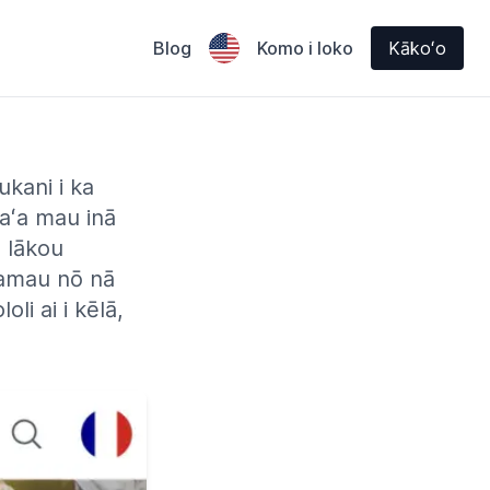
Blog
Komo i loko
Kākoʻo
ukani i ka
maʻa mau inā
o lākou
ʻamau nō nā
li ai i kēlā,