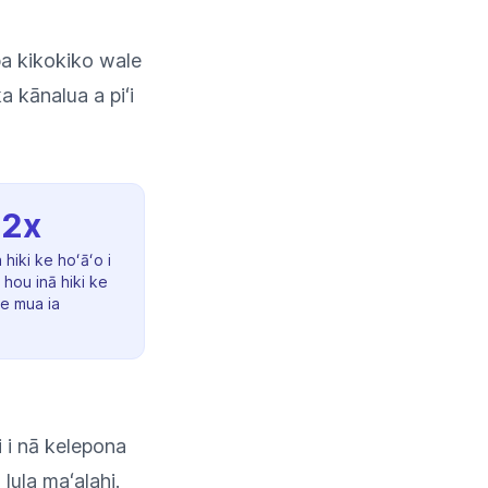
pa kikokiko wale
ka kānalua a piʻi
2x
 hiki ke hoʻāʻo i
hou inā hiki ke
ke mua ia
i i nā kelepona
 lula maʻalahi.