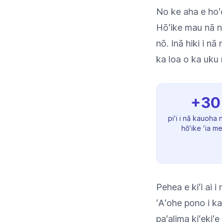
No ke aha e hoʻo
Hōʻike mau nā no
nō. Inā hiki i nā
ka loa o ka uku
+3
piʻi i nā kauoha 
hōʻike ʻia me
Pehea e kiʻi ai 
ʻAʻohe pono i ka
paʻalima kiʻekiʻe