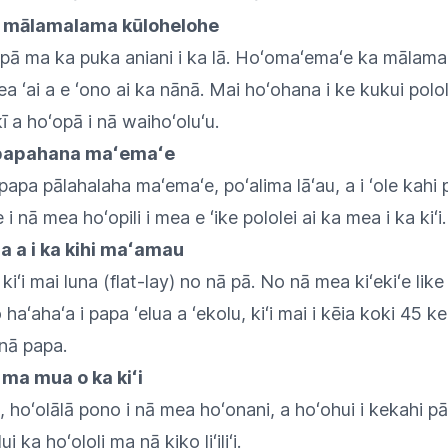
a mālamalama kūlohelohe
 pā ma ka puka aniani i ka lā. Hoʻomaʻemaʻe ka mālam
ea ʻai a e ʻono ai ka nānā. Mai hoʻohana i ke kukui polol
ī a hoʻopā i nā waihoʻoluʻu.
 papahana maʻemaʻe
papa pālahalaha maʻemaʻe, poʻalima lāʻau, a i ʻole kahi
i nā mea hoʻopili i mea e ʻike pololei ai ka mea i ka kiʻi.
na a i ka kihi maʻamau
kiʻi mai luna (flat-lay) no nā pā. No nā mea kiʻekiʻe like
haʻahaʻa i papa ʻelua a ʻekolu, kiʻi mai i kēia koki 45 ke
 nā papa.
ā ma mua o ka kiʻi
o, hoʻolālā pono i nā mea hoʻonani, a hoʻohui i kekahi 
ui ka hoʻololi ma nā kiko liʻiliʻi.