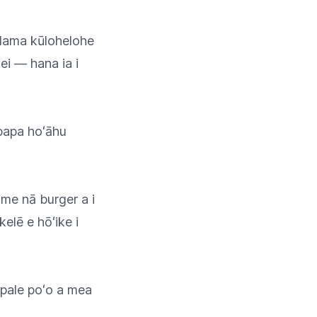
alama kūlohelohe
ei — hana ia i
 papa hoʻāhu
 me nā burger a i
kelē e hōʻike i
pāpale poʻo a mea