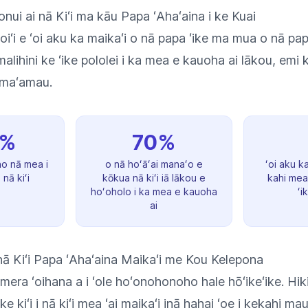
nui ai nā Kiʻi ma kāu Papa ʻAhaʻaina i ke Kuai
iʻi e ʻoi aku ka maikaʻi o nā papa ʻike ma mua o nā pa
 malihini ke ʻike pololei i ka mea e kauoha ai lākou, emi 
 maʻamau.
0%
70%
no nā mea i
o nā hoʻāʻai manaʻo e
ʻoi aku ka
 nā kiʻi
kōkua nā kiʻi iā lākou e
kahi mea 
hoʻoholo i ka mea e kauoha
ʻi
ai
i nā Kiʻi Papa ʻAhaʻaina Maikaʻi me Kou Kelepona
mera ʻoihana a i ʻole hoʻonohonoho hale hōʻikeʻike. Hik
 ke kiʻi i nā kiʻi mea ʻai maikaʻi inā hahai ʻoe i kekahi mau