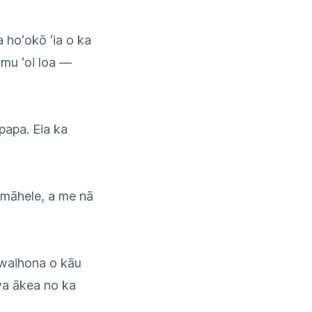
 hoʻokō ʻia o ka
kumu ʻoi loa —
 papa. Eia ka
ā māhele, a me nā
e waihona o kāu
awa ākea no ka