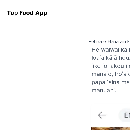
Top Food App
Pehea e Hana ai i 
He waiwai ka k
loaʻa kālā hou
ʻike ʻo lākou i
manaʻo, hoʻāʻ
papa ʻaina mam
manuahi.