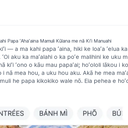
kahi Papa ʻAhaʻaina Mamuli Kūlana me nā Kiʻi Manuahi
iʻi — a ma kahi papa ʻaina, hiki ke loaʻa ʻelua ka
. ʻOi aku ka maʻalahi o ka poʻe malihini ke uku 
 nā kiʻi ʻono o kāu mau papaʻai; hoʻololi lākou i k
o i nā mea hou, a uku hou aku. Akā he mea ma
uli he papa kikokiko wale nō. Eia pehea e hoʻolo