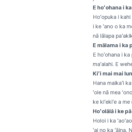
E hoʻohana i k
Hoʻopuka i kahi
i ke ʻano o ka m
nā lālapa paʻakik
E mālama i ka
E hoʻohana i ka 
maʻalahi. E wehe 
Kiʻi mai mai lu
Hana maikaʻi ka 
ʻole nā mea ʻono 
ke kiʻekiʻe a me
Hoʻolālā i ke p
Holoi i ka ʻaoʻa
ʻai no ka ʻāina. N