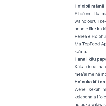
Hoʻololi māmā
E hoʻonui i ka 
waihoʻoluʻu i kek
pono e like ka k
Pehea e Hoʻohui 
Ma TopFood App, h
kaʻina:
Hana i kāu pap
Kākau inoa manua
meaʻai me nā in
Hoʻouka kiʻi no
Wehe i kekahi me
kelepona a i ʻol
hoʻouka wikiwiki